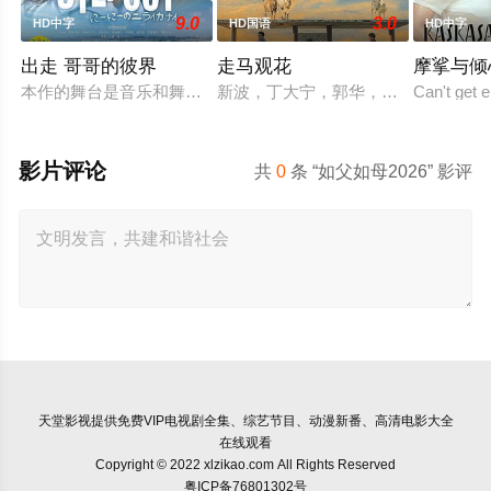
9.0
3.0
HD中字
HD国语
HD中字
出走 哥哥的彼界
走马观花
摩挲与倾
本作的舞台是音乐和舞蹈融入生活的冲绳。与母亲朱音、妹妹舞
新波，丁大宁，郭华，程一木他们毕
Can't get 
影片评论
共
0
条 “如父如母2026” 影评
天堂影视
提供免费VIP电视剧全集、综艺节目、动漫新番、高清电影大全
在线观看
Copyright © 2022 xlzikao.com All Rights Reserved
粤ICP备76801302号