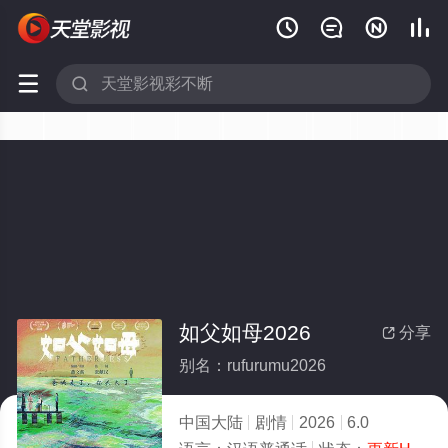






如父如母2026
分享

别名：rufurumu2026
中国大陆
剧情
2026
6.0