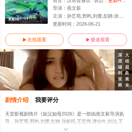
语言：
汉语普通话
状态：
更新HD/高清
导演：
燕文薪
主演：
孙艺荀,邢昀,刘蕾,彭静,张献民,王宏伟,谭伯牛,刘治,王丽
更新HD
更新时间：
2026-06-21
在线观看
极速观看


剧情介绍
我要评分
天堂影视剧情片《如父如母2026》是一部由燕文薪导演执
导，孙艺荀,邢昀,刘蕾,彭静,张献民,王宏伟,谭伯牛,刘治,王
丽等演员精彩演绎的中国大陆电影，手机免费观看高清无
