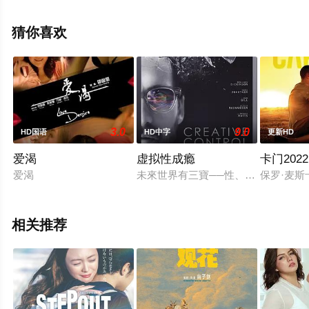
删减完整版电影大全就上天堂电影网，更多相关信息可移
步至豆瓣电影、电视猫或剧情网等平台了解。
猜你喜欢
3.0
9.0
HD国语
HD中字
更新HD
爱渴
虚拟性成瘾
卡门2022
爱渴
未來世界有三寶──性、科技、無可救
保罗·麦斯
相关推荐