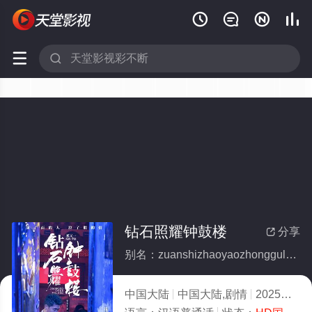






钻石照耀钟鼓楼
分享

别名：zuanshizhaoyaozhonggulou
中国大陆
中国大陆,剧情
2025
10.0