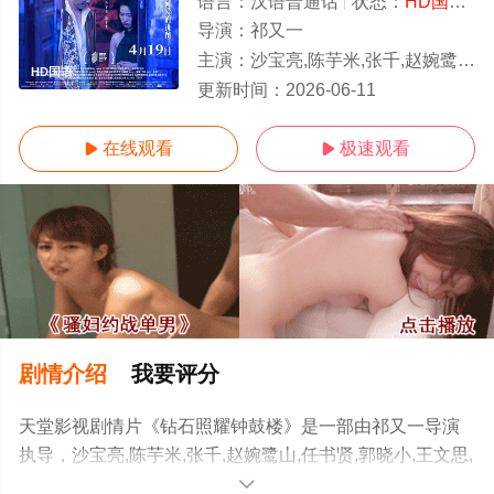
语言：
汉语普通话
状态：
HD国语/高清
导演：
祁又一
主演：
沙宝亮,陈芋米,张千,赵婉鹭山,任书贤,郭晓小,王文思,祁又一,周子贺,吴涛
HD国语
更新时间：
2026-06-11
在线观看
极速观看


剧情介绍
我要评分
天堂影视剧情片《钻石照耀钟鼓楼》是一部由祁又一导演
执导，沙宝亮,陈芋米,张千,赵婉鹭山,任书贤,郭晓小,王文思,
祁又一,周子贺,吴涛等演员精彩演绎的中国大陆电影，手机
