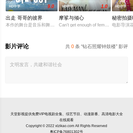
9.0
1.0
HD中字
HD中字
HD中字
出走 哥哥的彼界
摩挲与倾心
秘密拍摄
本作的舞台是音乐和舞蹈融入生活的冲绳。与母亲朱音、妹妹舞
Can't get enough of female to female a
电影导演
影片评论
共
0
条 “钻石照耀钟鼓楼” 影评
天堂影视
提供免费VIP电视剧全集、综艺节目、动漫新番、高清电影大全
在线观看
Copyright © 2022 xlzikao.com All Rights Reserved
粤ICP备76801302号