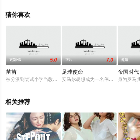
免费观看高清无删减完整版电影大全就上天堂电影网，更
多相关信息可移步至豆瓣电影、电视猫或剧情网等平台了
猜你喜欢
解。
5.0
7.0
更新HD
正片
超清
苗苗
足球使命
帝国时代
被分派到尝试小学当教员的韩苗苗向陈校长报到，校长让她先到
安马尔胡想成为一名伟大年夜的足球
身为罗马
相关推荐