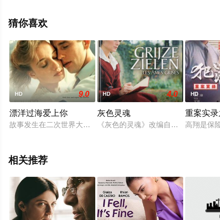
汉南-米尔斯,雅各比·尤佩,奥利维娅·莱恩斯,博德希·蕾·布里
纳希,杰克·沙鲁,艾略特·巴克斯特,扎克·威沙特,赫拉·吉布森,
猜你喜欢
伊娃·威莎特等演员精彩演绎的英国电影，手机免费观看高
清无删减完整版电影大全就上天堂电影网，更多相关信息
可移步至豆瓣电影、电视猫或剧情网等平台了解。
9.0
4.0
HD
HD
HD
漂洋过海爱上你
灰色灵魂
重案实录
故事发生在二次世界大战结束之后，残酷的战争摧毁了大部分的城
《灰色的灵魂》改编自菲利普·克罗代尔
高翔是保
相关推荐