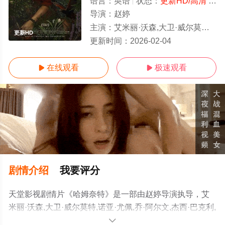
语言：
英语
状态：
更新HD/高清
- 免费在线观看
导演：
赵婷
主演：
艾米丽·沃森,大卫·威尔莫特,诺亚·尤佩,乔·阿尔文,杰西·巴克利,保罗·麦斯卡,
更新HD
更新时间：
2026-02-04
在线观看
极速观看


剧情介绍
我要评分
天堂影视剧情片《哈姆奈特》是一部由赵婷导演执导，艾
米丽·沃森,大卫·威尔莫特,诺亚·尤佩,乔·阿尔文,杰西·巴克利,
保罗·麦斯卡,萨姆·伍尔夫,劳拉·盖斯特,菲丝·德拉尼,弗蕾娅·
