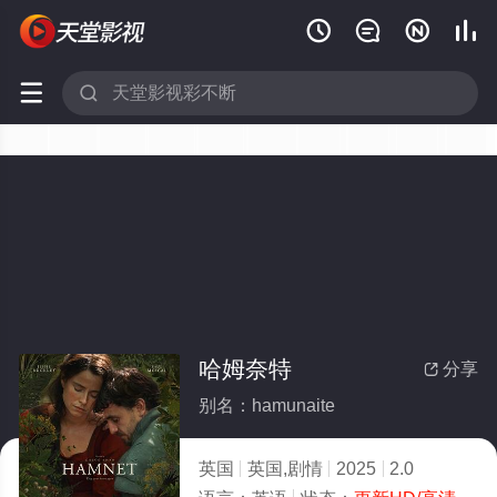






哈姆奈特
分享

别名：hamunaite
英国
英国,剧情
2025
2.0