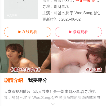
语言：
韩语
状态：
中文字幕/高清
- 
导演：
리차드,킴
主演：
제임스,尚宇,Woo,Sang,성연
中文字幕
更新时间：
2026-06-02
在线观看
极速观看


剧情介绍
我要评分
天堂影视剧情片《恋人共享》是一部由리차드,킴导演执
导，제임스,尚宇,Woo,Sang,성연等演员精彩演绎的韩国电
影，手机免费观看高清无删减完整版电影大全就上天堂电
