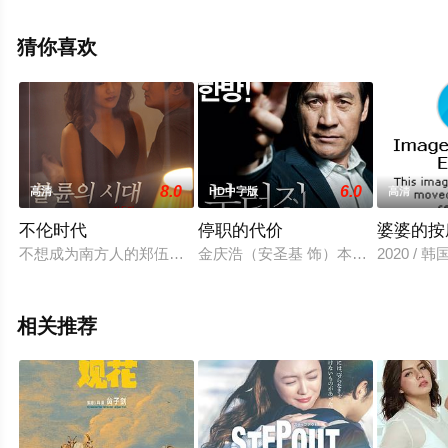
影网，更多相关信息可移步至豆瓣电影、电视猫或剧情网
等平台了解。
猜你喜欢
8.0
6.0
高清
HD中字版
高清
不伦时代
停职的代价
婆婆的按
不想成为南方人的郑伍和惠珍夫妇陷入了无聊。 慧珍有很多紧张
金庆浩（安圣基 饰）本是一名大学
2020 / 
相关推荐