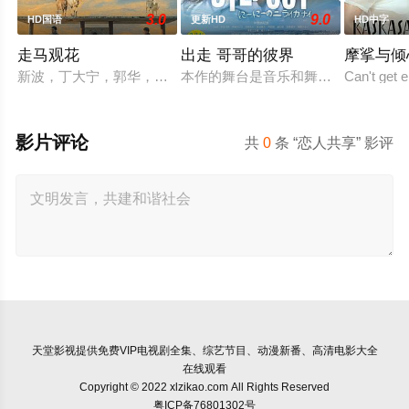
3.0
9.0
HD国语
更新HD
HD中字
走马观花
出走 哥哥的彼界
摩挲与倾
新波，丁大宁，郭华，程一木他们毕业于同一所大学。他们和很
本作的舞台是音乐和舞蹈融入生活的
Can't get 
影片评论
共
0
条 “恋人共享” 影评
天堂影视
提供免费VIP电视剧全集、综艺节目、动漫新番、高清电影大全
在线观看
Copyright © 2022 xlzikao.com All Rights Reserved
粤ICP备76801302号