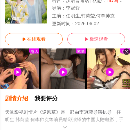
语言：
汉语普通话
状态：
HD国语/高清
导演：
李冠蓉
主演：
任明生,韩芮莹,何李帅克
HD国语
更新时间：
2026-06-02
在线观看
极速观看


剧情介绍
我要评分
天堂影视剧情片《逆风草》是一部由李冠蓉导演执导，任
明生,韩芮莹,何李帅克等演员精彩演绎的中国大陆电影，手
机免费观看高清无删减完整版电影大全就上天堂电影网，
