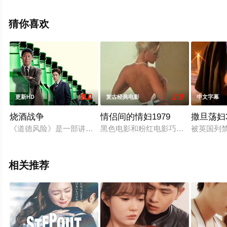
更多相关信息可移步至豆瓣电影、电视猫或剧情网等平台
了解。
猜你喜欢
8.0
2.0
更新HD
复古经典电影
中文字幕
烧酒战争
情侣间的情妇1979
撒旦荡妇
《道德风险》是一部讲述关乎企业兴亡的M&A、破产企业与全球
黑色电影和粉红电影巧妙地成功结婚。乔
被英国列
相关推荐