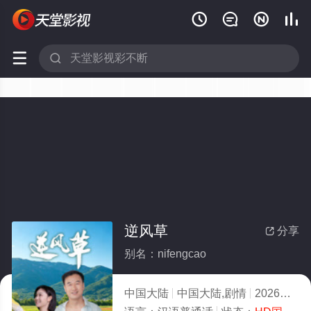






逆风草
分享

别名：nifengcao
中国大陆
中国大陆,剧情
2026
8.0