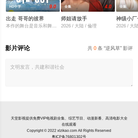
9.0
4.0
HD中字
全集
全集
出走 哥哥的彼界
师姐请放手
神级小厂
本作的舞台是音乐和舞蹈融入生活的冲绳。与母亲朱音、妹妹舞
2026 / 大陆 / 倫理
2026 / 大
影片评论
共
0
条 “逆风草” 影评
天堂影视
提供免费VIP电视剧全集、综艺节目、动漫新番、高清电影大全
在线观看
Copyright © 2022 xlzikao.com All Rights Reserved
粤ICP备76801302号