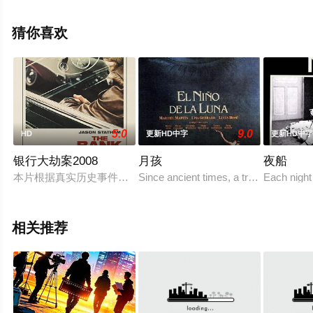
影，手机免费观看高清无删减完整版电影大全就上天堂电
影网，更多相关信息可移步至豆瓣电影、电视猫或剧情网
猜你喜欢
等平台了解。
5.0
9.0
HD
更新HD中字
更新HD中
银行大劫案2008
月孩
夜船
本片根据真实历史事件改编。1971年，黑人激进组织领导迈克
Since ancient times, a tribe on the Af
Each night
相关推荐