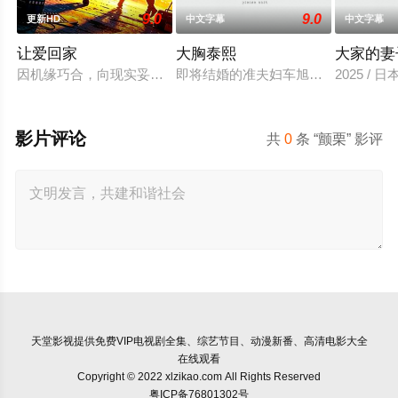
9.0
9.0
更新HD
中文字幕
中文字幕
让爱回家
大胸泰熙
大家的妻
因机缘巧合，向现实妥协的导演朱达仁萌生拍一部《河南人在北京
即将结婚的准夫妇车旭和敏珠，车旭
2025 / 
影片评论
共
0
条 “颤栗” 影评
天堂影视
提供免费VIP电视剧全集、综艺节目、动漫新番、高清电影大全
在线观看
Copyright © 2022 xlzikao.com All Rights Reserved
粤ICP备76801302号