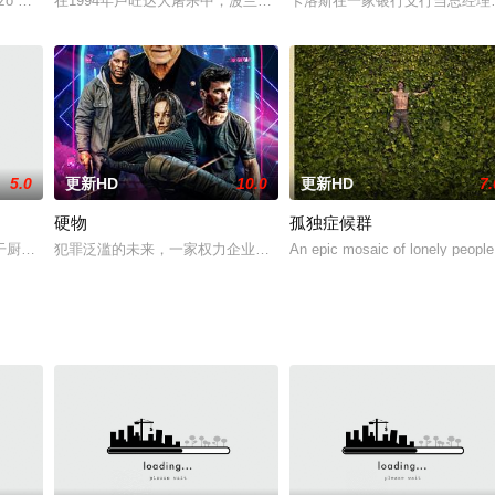
上刻薄老板和神经质女同事，转头黑警来借厕所；刚出狱的愤怒老人即兴玩老笠
enzo 的“Dive”，由 Karla Souza 主演，在这个关于胜利被定义为终极梦想的背
在1994年卢旺达大屠杀中，波兰的鸟类学家安娜救下了图西族少女
卡洛斯在一家银行支行当总经理
5.0
更新HD
10.0
更新HD
7.
硬物
孤独症候群
的过程中，“过劳死”就像恐怖片里的连环杀手一样，使工作室里的每一个人都莫
干厨子，因手艺不错常被镇上的大户请到家中做菜。这日阿勤来戴府下厨，却不
犯罪泛滥的未来，一家权力企业垄断监狱系统，为罪犯发放致命手表
An epic mosaic of lonely people 