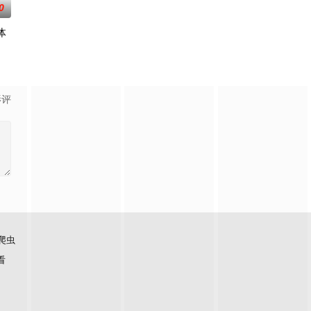
0
体
中一个名妓玉美，深得许多男人喜欢，但是她却并
影评
爬虫
看