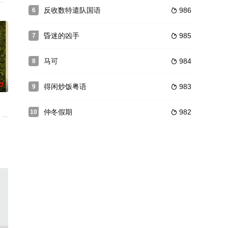
，又有富豪和
景下的复杂关
，带她回到了波兰。但是过去的伤痛无法使两人获得内心平静，她们只好重新回
，最近他正和妻子玛尔塔闹别扭。风和日丽的一天，他送两个孩子马科斯和莎
反收数特遣队国语
986
6

昏迷的凶手
985
7

马可
984
8

0
得闲炒饭粤语
983
9

仲冬假期
982
10

名奇妙
想卷入到一场宝藏纷争之中。 戴家和金家原为世
，逼迫他们互相残杀以换取自由。埃勒拉是被操控的杀手之一，她必须在生死猎
with crossed destinies who will set t