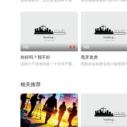
这夜很离奇，自认废青的阿平来到谜之便利店第一晚上班，先遇
来自屡获殊荣的 Lucía Pu
HD
6.0
HD
你好吗？我不好
甩牙老虎
这部片子讲述的是一个非常严重的社会现象——“过劳死”。 影片
阿勤在叔叔肥宝的小饭馆里
相关推荐