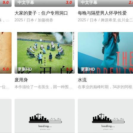
9.0
中文字幕
3.0
中文字幕
2.
大家的妻子：住户专用洞口
每晚与隔壁男人怀孕性爱
》电影的念头，在说服主编姚松、老乡韩战、二房东杨小强加入后，一路曲折式
珠，车旭向职场后辈龙宇夫妇建议来一场情侣旅行，龙宇妻子志娟虽然不喜欢这
2025 / 日本 / 加藤桃香
2025 / 日本 / 舞原希里,佐川金二
5.0
更新HD
3.0
更新HD
5.
废用身
水流
一位小镇女子向疏远的哥哥借了钱，独自一人踏上穿越西德克萨斯州的旅程，寻
本作描绘了一名医生，因一种围绕“废用身”——因瘫痪等原因已无恢
在事业的巅峰时期，34岁的阿