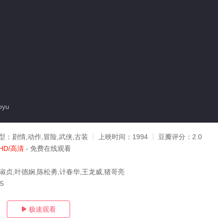
oyu
型：
剧情,动作,冒险,武侠,古装
上映时间：
1994
豆瓣评分：
2.0
HD/高清
- 免费在线观看
淑贞,叶德娴,陈松勇,计春华,王龙威,猪哥亮
15
极速观看
