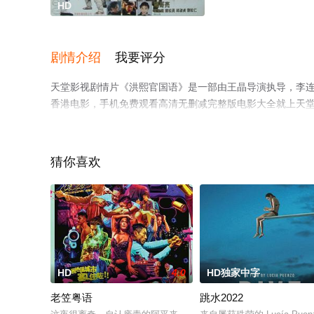
HD
剧情介绍
我要评分
天堂影视剧情片《洪熙官国语》是一部由王晶导演执导，李连杰,
香港电影，手机免费观看高清无删减完整版电影大全就上天
猜你喜欢
HD
4.0
HD独家中字
老笠粤语
跳水2022