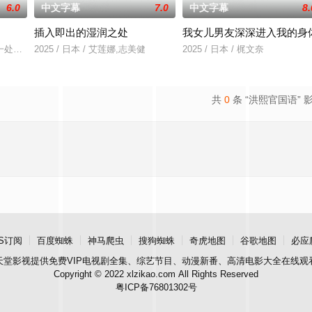
6.0
中文字幕
7.0
中文字幕
8.
插入即出的湿润之处
我女儿男友深深进入我的身
f a fa
一处著名妓院叫做玉美香，当时各种大小官员乃至普通百姓都会光顾此地，妓院
2025 / 日本 / 艾莲娜,志美健
2025 / 日本 / 梶文奈
共
0
条 “洪熙官国语” 
S订阅
百度蜘蛛
神马爬虫
搜狗蜘蛛
奇虎地图
谷歌地图
必应
天堂影视
提供免费VIP电视剧全集、综艺节目、动漫新番、高清电影大全在线观
Copyright © 2022 xlzikao.com All Rights Reserved
粤ICP备76801302号