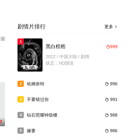
剧情片排行
更多

中国
1
。
黑白桎梏
999

2022 / 中国大陆 / 剧情
状态：HD国语
哈姆奈特
996
2

不要错过你
991
3

钻石照耀钟鼓楼
988
4

0
嫁妻
986
5
