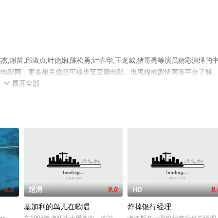
谢苗,邱淑贞,叶德娴,陈松勇,计春华,王龙威,猪哥亮等演员精彩演绎的
堂电影网，更多相关信息可移步至豆瓣电影、电视猫或剧情网等平台了解
展开全部

4.0
超清
9.0
HD
9.
基加利的鸟儿在歌唱
炸掉银行经理