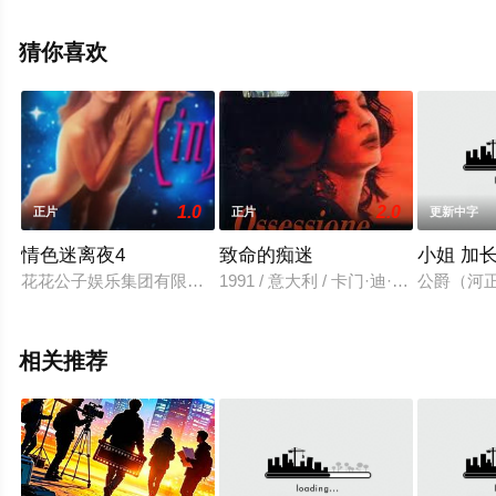
影网，更多相关信息可移步至豆瓣电影、电视猫或剧情网
等平台了解。
猜你喜欢
1.0
2.0
正片
正片
更新中字
情色迷离夜4
致命的痴迷
小姐 加
花花公子娱乐集团有限公司出品的四部《情色迷离夜》，每部由
1991 / 意大利 / 卡门·迪·皮耶特罗,Jonathan
公爵（河
相关推荐