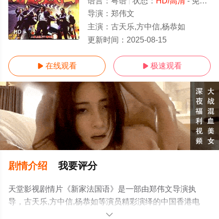
语言：
粤语
状态：
HD/高清
- 免费在线观看
导演：
郑伟文
主演：
古天乐,方中信,杨恭如
HD
更新时间：
2025-08-15
在线观看
极速观看


剧情介绍
我要评分
天堂影视剧情片《新家法国语》是一部由郑伟文导演执
导，古天乐,方中信,杨恭如等演员精彩演绎的中国香港电
影，手机免费观看高清无删减完整版电影大全就上天堂电
