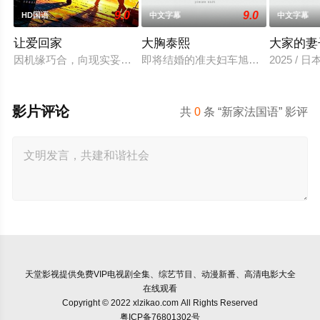
9.0
9.0
HD国语
中文字幕
中文字幕
让爱回家
大胸泰熙
大家的妻
因机缘巧合，向现实妥协的导演朱达仁萌生拍一部《河南人在北京
即将结婚的准夫妇车旭和敏珠，车旭
2025 / 
影片评论
共
0
条 “新家法国语” 影评
天堂影视
提供免费VIP电视剧全集、综艺节目、动漫新番、高清电影大全
在线观看
Copyright © 2022 xlzikao.com All Rights Reserved
粤ICP备76801302号