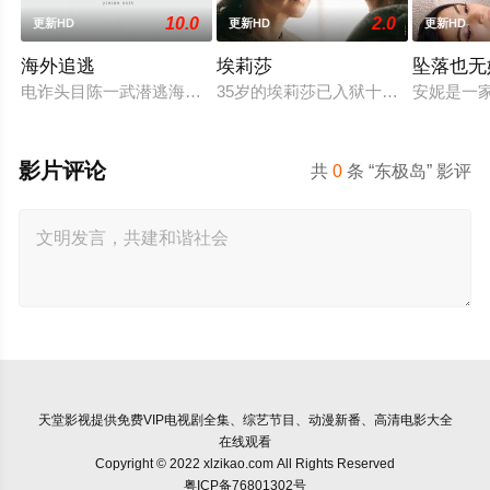
10.0
2.0
更新HD
更新HD
更新HD
海外追逃
埃莉莎
坠落也无
电诈头目陈一武潜逃海外实施诈骗犯罪，为将其引渡回国，中方
35岁的埃莉莎已入狱十年，她因杀
安妮是一
影片评论
共
0
条 “东极岛” 影评
天堂影视
提供免费VIP电视剧全集、综艺节目、动漫新番、高清电影大全
在线观看
Copyright © 2022 xlzikao.com All Rights Reserved
粤ICP备76801302号