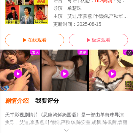
语言：
粤语
状态：
HD/高清
- 免费在线观看
导演：
单慧珠
主演：
艾迪,李燕燕,叶德娴,严秋华,陈安莹,胡枫,陈佩茜,袁丽嫦,陈立品,田启文,黄宗赐
HD
更新时间：
2025-08-15
在线观看
极速观看


剧情介绍
我要评分
天堂影视剧情片《忌廉沟鲜奶国语》是一部由单慧珠导演
执导，艾迪,李燕燕,叶德娴,严秋华,陈安莹,胡枫,陈佩茜,袁丽
嫦,陈立品,田启文,黄宗赐等演员精彩演绎的中国香港电影，
