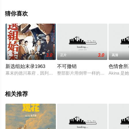
手机免费观看高清无删减完整版电影大全就上天堂电影
网，更多相关信息可移步至豆瓣电影、电视猫或剧情网等
猜你喜欢
平台了解。
3.0
3.0
HD
正片
高清
新选组始末录1963
不可撤销
色情會所
幕末的德川幕府，因列强的压迫下，力量衰减，从此一蹶不振。就
整部影片用倒带一样的叙述方式，不断往前
Akina
相关推荐