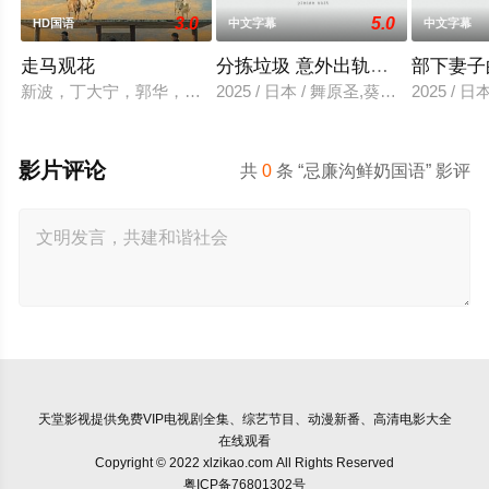
3.0
5.0
HD国语
中文字幕
中文字幕
走马观花
分拣垃圾 意外出轨性爱
部下妻子
新波，丁大宁，郭华，程一木他们毕业于同一所大学。他们和很
2025 / 日本 / 舞原圣,葵悠太
2025 /
影片评论
共
0
条 “忌廉沟鲜奶国语” 影评
天堂影视
提供免费VIP电视剧全集、综艺节目、动漫新番、高清电影大全
在线观看
Copyright © 2022 xlzikao.com All Rights Reserved
粤ICP备76801302号