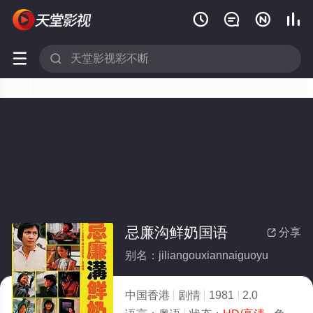






忌廉沟鲜奶国语
分享

别名：jiliangouxiannaiguoyu
中国香港
剧情
1981
2.0