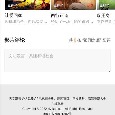
9.0
5.0
更新HD
更新HD
更新HD
让爱回家
西行正道
废用身
因机缘巧合，向现实妥协的导演朱达仁萌生拍一部《河南人在北京
经历了一场可怕的遭遇后，一位小镇
本作描绘
影片评论
共
0
条 “银湖之底” 影评
天堂影视
提供免费VIP电视剧全集、综艺节目、动漫新番、高清电影大全
在线观看
Copyright © 2022 xlzikao.com All Rights Reserved
粤ICP备76801302号