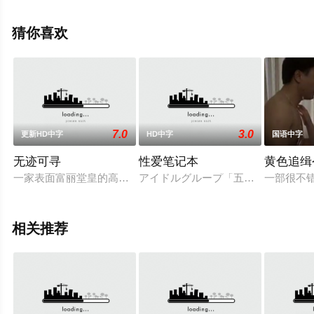
观看高清无删减完整版电影大全就上天堂电影网，更多相
关信息可移步至豆瓣电影、电视猫或剧情网等平台了解。
猜你喜欢
7.0
3.0
更新HD中字
HD中字
国语中字
无迹可寻
性爱笔记本
黄色追缉
一家表面富丽堂皇的高档酒店，实则是一座灵异事件频发的恐怖
アイドルグループ「五反田アプリコ
一部很不
相关推荐