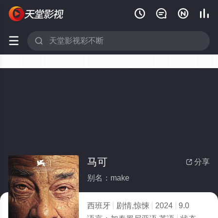






马可
分享

别名：make
西班牙
剧情,惊悚
2024
9.0