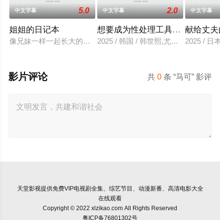
5.0
2.0
中文字幕
中文字幕
中文字幕
姐姐的日记本
想要成为性处理工具的妹妹
献给丈夫
像兄妹一样一起长大的佳恩和苏浩，但从小喜欢佳恩的苏浩，表
2025 / 韩国 / 韩世熙,尤里,智熙,尚宇
2025 /
影片评论
共
0
条 “马可” 影评
天堂影视
提供免费VIP电视剧全集、综艺节目、动漫新番、高清电影大全
在线观看
Copyright © 2022 xlzikao.com All Rights Reserved
粤ICP备76801302号