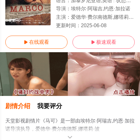
语言：
加泰罗尼亚语,英语
状态：
更新
导演：
埃特尔·阿瑞吉,约恩·加拉诺
主演：
爱德华·费尔南德斯,娜塔莉·波萨,Daniela,Brown
更新HD
更新时间：
2025-06-08
在线观看
极速观看


剧情介绍
我要评分
天堂影视剧情片《马可》是一部由埃特尔·阿瑞吉,约恩·加拉
诺导演执导，爱德华·费尔南德斯,娜塔莉·波
萨,Daniela,Brown等演员精彩演绎的西班牙电影，手机免费
