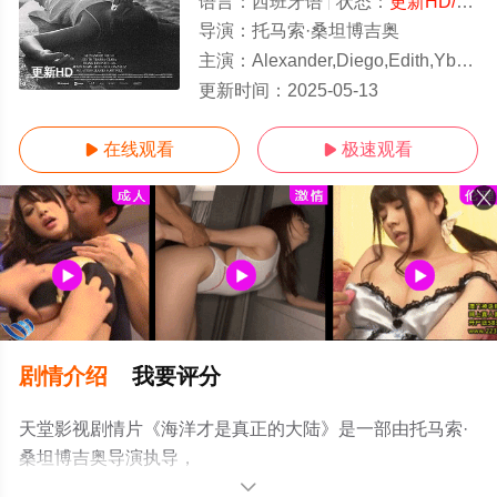
语言：
西班牙语
状态：
更新HD/高清
导演：
托马索·桑坦博吉奥
主演：
Alexander,Diego,Edith,Ybarra,Clara,Frank,
更新HD
更新时间：
2025-05-13
在线观看
极速观看


剧情介绍
我要评分
天堂影视剧情片《海洋才是真正的大陆》是一部由托马索·
桑坦博吉奥导演执导，
Alexander,Diego,Edith,Ybarra,Clara,Frank,Ernesto,Lam,Alai
