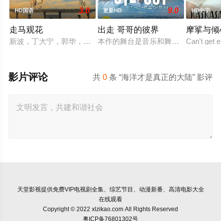
3.0
9.0
HD国语
更新HD
HD中字
走马观花
出走 哥哥的彼界
摩挲与倾
新波，丁大宁，郭华，程一木他们毕业于同一所大学。他们和很
本作的舞台是音乐和舞蹈融入生活的
Can't get 
影片评论
共
0
条 “海洋才是真正的大陆” 影评
天堂影视
提供免费VIP电视剧全集、综艺节目、动漫新番、高清电影大全
在线观看
Copyright © 2022 xlzikao.com All Rights Reserved
粤ICP备76801302号