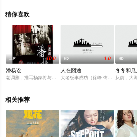
等演员精彩演绎的意大利,古巴电影，手机免费观看高清无
删减完整版电影大全就上天堂电影网，更多相关信息可移
猜你喜欢
步至豆瓣电影、电视猫或剧情网等平台了解。
10.0
1.0
正片
HD
HD
潘杨讼
人在囧途
冬冬和瓜
老调剧，描写杨家将与奸贼潘洪斗争。
大老板李成功（徐峥 饰）遇上挤奶工
从前，大
相关推荐