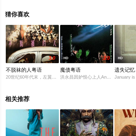
丹尼尔·希梅内斯·卡乔等演员精彩演绎的墨西哥电影，手机
免费观看高清无删减完整版电影大全就上天堂电影网，更
猜你喜欢
多相关信息可移步至豆瓣电影、电视猫或剧情网等平台了
解。
3.0
2.0
HD
HD
HD
不脱袜的人粤语
魔债粤语
遗失记忆
20世纪60年代末，左翼暴动席卷香港，局势动荡。从乡下来到
洪永昌因妒恨心上人Anna下嫁好友
January is 
相关推荐