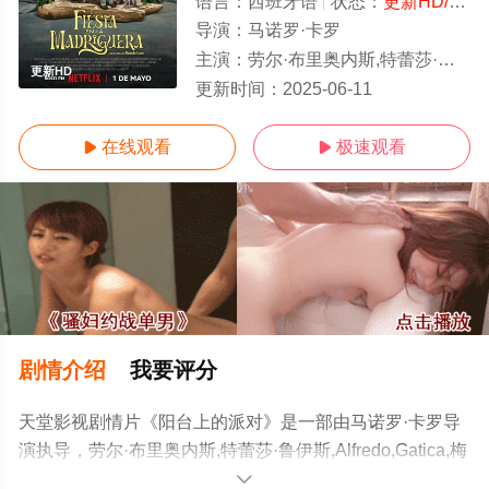
语言：
西班牙语
状态：
更新HD/高清
导演：
马诺罗·卡罗
主演：
劳尔·布里奥内斯,特蕾莎·鲁伊斯,Alfredo,Gatica,梅赛德斯·埃尔南德
更新HD
更新时间：
2025-06-11
在线观看
极速观看


剧情介绍
我要评分
天堂影视剧情片《阳台上的派对》是一部由马诺罗·卡罗导
演执导，劳尔·布里奥内斯,特蕾莎·鲁伊斯,Alfredo,Gatica,梅
赛德斯·埃尔南德斯,Pierre,Louis,Lizeth,Selene,黛比·玛扎,
