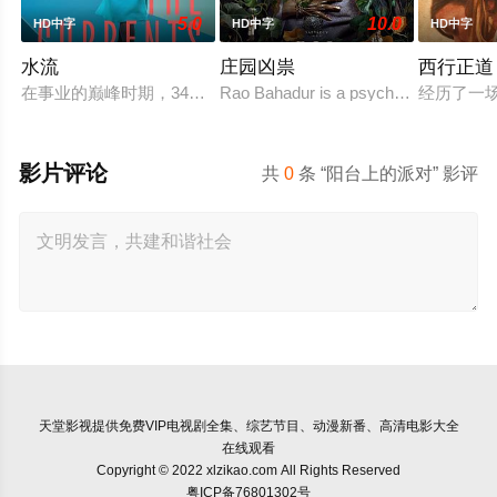
5.0
10.0
HD中字
HD中字
HD中字
水流
庄园凶祟
西行正道
在事业的巅峰时期，34岁的阿根廷造型师丽娜在瑞士的一场颁奖
Rao Bahadur is a psychological drama 
经历了一
影片评论
共
0
条 “阳台上的派对” 影评
天堂影视
提供免费VIP电视剧全集、综艺节目、动漫新番、高清电影大全
在线观看
Copyright © 2022 xlzikao.com All Rights Reserved
粤ICP备76801302号