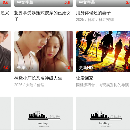
8.0
中文字幕
5.0
中文字幕
3.
人超兴
想要享受暴露式按摩的已婚女
用身体偿还的妻子
子
夫过着两家的生活。一天，他的密友敏珠发现了这个事实，娜京将胡妮介绍给敏
2025 / 日本 / 桃井安娜
2025 / 日本 / 竹内夏希
4.0
全集
4.0
更新HD
9.
神级小厂长又名神级人生
让爱回家
一起生活的照屋踊，憧憬舞蹈学校的丽莎，开始了舞蹈生涯。朱音为了支撑家数
2026 / 大陆 / 倫理
因机缘巧合，向现实妥协的导演