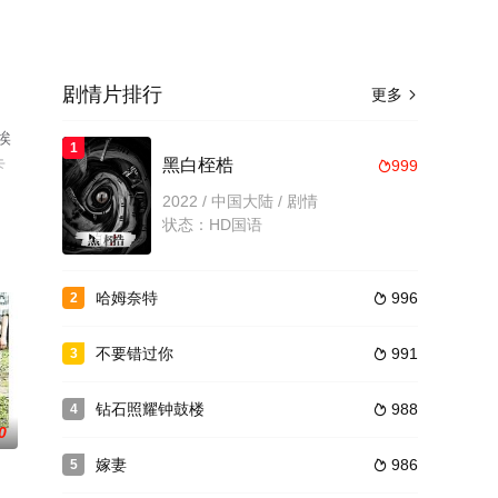
剧情片排行
更多

埃
1
卡
黑白桎梏
999

豆
2022 / 中国大陆 / 剧情
状态：HD国语
哈姆奈特
996
2

不要错过你
991
3

钻石照耀钟鼓楼
988
4

0
嫁妻
986
5
