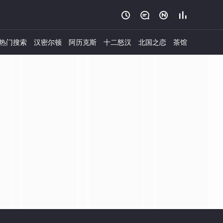




热门搜索
汉密尔顿
阿历克斯
十二怒汉
北国之恋
茶馆