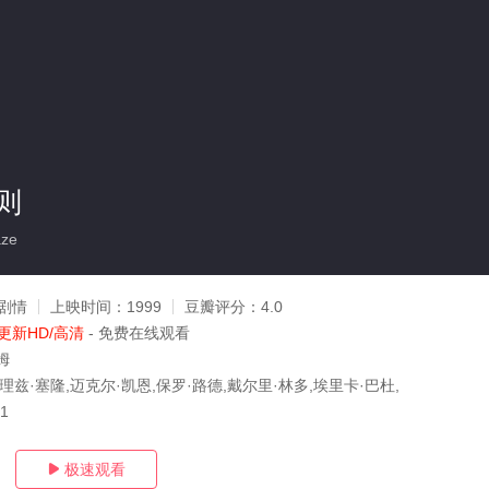
则
ze
剧情
上映时间：
1999
豆瓣评分：
4.0
更新HD/高清
- 免费在线观看
姆
理兹·塞隆,迈克尔·凯恩,保罗·路德,戴尔里·林多,埃里卡·巴杜,
01
极速观看
