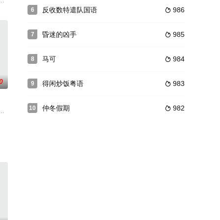
產子。錦鳯子夭折錦鳯暗中以死嬰換鷥子，彩鸞再度懷孕錦鳯派人此作鷥奸夫，
。官方发布了首枚剧照！本片是是映像支援企画TSUTAYA CREATORS' PR
反收数特遣队国语
986
6

昏迷的凶手
985
7

马可
984
8

0
得闲炒饭粤语
983
9

仲冬假期
982
10

隐姓埋名，却
用妖法的克兰国师鸠罗刹。唐太宗痛失爱女，又受
身兼几职，因还不上钱被黑社会讨债。在如此艰难的时刻，有人向袁青青提出了
天活在本身的世界里。有一天，米卡家隔壁搬来了两个新邻居：因打赌而负债