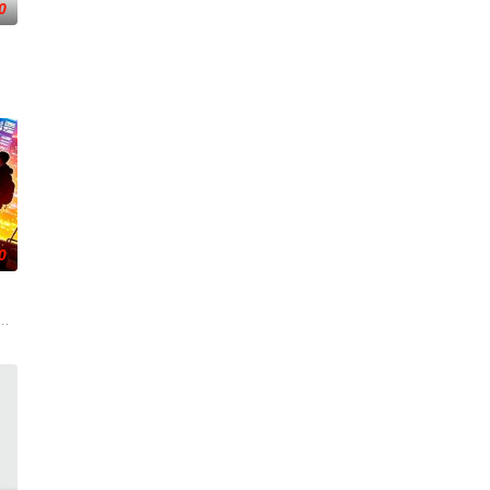
0
珠，并试图掩
0
在酒吧工作，
朱达仁萌生拍一部《河南人在北京》电影的念头，在说服主编姚松、老乡韩战、