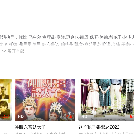
导，托比·马奎尔,查理兹·塞隆,迈克尔·凯恩,保罗·路德,戴尔里·林多,
·佩尔·沙利文,K·托德·弗里曼,埃里克·布鲁诺·伯格曼,凯文·查普曼,沈晓谦,金锋,基南·
展开全部
机免费观看高清无删减完整版电影大全就上天堂电影网，更多相关信息可移步至

7.0
HD
4.0
HD
8.
神眼东宫认太子
这个孩子很邪恶2022