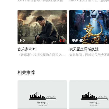
1977 / 中国香港 / 卢国雄,黎永强
2019 / 未知 / 왔어요~,봄
HD
5.0
更新HD
音乐家2019
袁天罡之异域妖踪
《音乐家》根据冼星海在阿拉木图的经历改编，赞颂人民音乐家
太宗年间，西域边关战火不
相关推荐