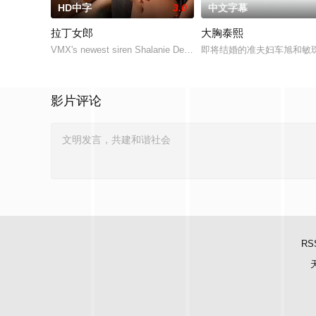
HD中字
3.0
中文字幕
拉丁女郎
大胸泰熙
VMX's newest siren Shalanie De Vera and Athena Red sizzle in a
即将结婚的准夫妇车旭和敏
影片评论
RS