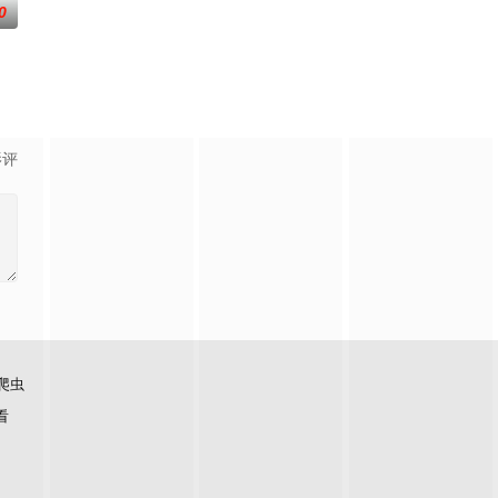
0
种不方便的旅行，但因为是龙宇的上级的要求，只
影评
爬虫
看