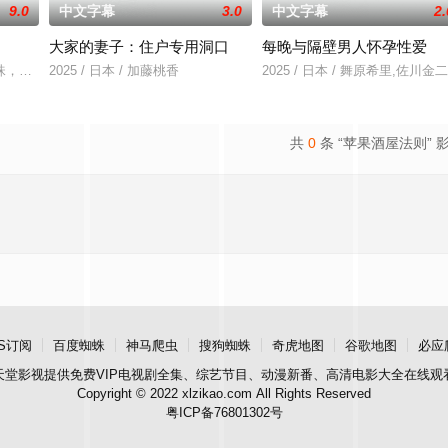
9.0
中文字幕
3.0
中文字幕
2.
大家的妻子：住户专用洞口
每晚与隔壁男人怀孕性爱
 story
珠，车旭向职场后辈龙宇夫妇建议来一场情侣旅行，龙宇妻子志娟虽然不喜欢这
2025 / 日本 / 加藤桃香
2025 / 日本 / 舞原希里,佐川金二
共
0
条 “苹果酒屋法则” 
S订阅
百度蜘蛛
神马爬虫
搜狗蜘蛛
奇虎地图
谷歌地图
必应
天堂影视
提供免费VIP电视剧全集、综艺节目、动漫新番、高清电影大全在线观
Copyright © 2022 xlzikao.com All Rights Reserved
粤ICP备76801302号