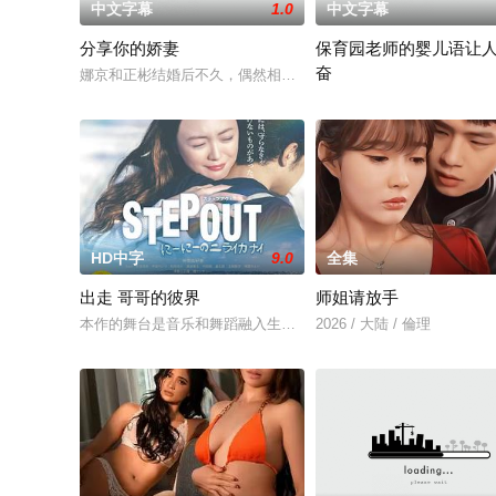
中文字幕
1.0
中文字幕
分享你的娇妻
保育园老师的婴儿语让
奋
娜京和正彬结婚后不久，偶然相遇的年河勋，坠入爱河，背着丈
2025 / 日本 / 白木由子
HD中字
9.0
全集
出走 哥哥的彼界
师姐请放手
本作的舞台是音乐和舞蹈融入生活的冲绳。与母亲朱音、妹妹舞
2026 / 大陆 / 倫理