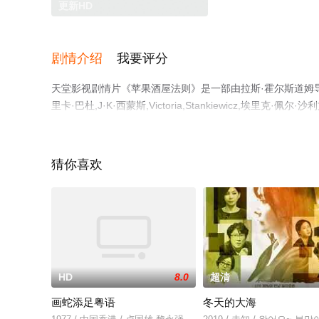
更新HD
剧情介绍
我要评分
天堂影视剧情片《苹果酒屋法则》是一部由拉斯·霍尔斯道姆导演执
里卡·巴杜,J·K·西蒙斯,Victoria,Stankiewicz,埃里克
尔金,Heavy,D,丝凯·麦等演员精彩演绎的美国电影，手
瓣电影、电视猫或剧情网等平台了解。
猜你喜欢
HD
8.0
超清
画蛇添足粤语
冬天的大海