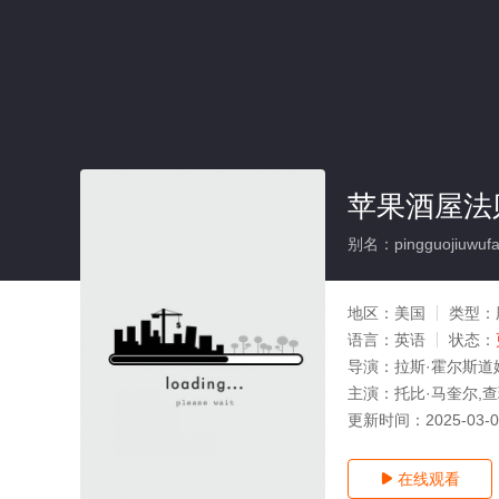
苹果酒屋法
别名：pingguojiuwufa
地区：
美国
类型：
语言：
英语
状态：
导演：
拉斯·霍尔斯道
主演：
托比·马奎尔,查
更新时间：
2025-03-
在线观看
