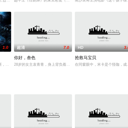
맞이,감성,추천영화
趙平王（任劍輝）的東宮彩鸞（余麗珍）和西宮錦鳯（鳯凰女）同時
南沙良将主演电影《这个孩子很邪恶》
1.0
超清
7.0
HD
3.
你好，叁色
抢救马宝贝
在异国他乡遭受苦难却仍心系祖国的伟大精神。战时艰苦，冼星海在哈萨克斯坦
断，克兰国王主动请和。和亲之日，公主陈尸宴席之上，宾主大乱，凶手直指善
28岁的女主袁青青，身上背负着父亲15万的债务，天天拼命工作还
在同窗眼中，米卡是个怪咖，成