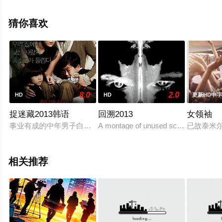
影网，更多相关信息可移步至豆瓣电影、电视猫或剧情网
等平台了解。
猜你喜欢
8.0
2.0
HD
HD
更新HD中
捉迷藏2013韩语
回溯2013
女领袖
事业有成的中年男子白成洙（孙贤周 饰）与妻子闽祉（全美善 
A montage of unused scenes, shots 
已故泰米尔纳
相关推荐