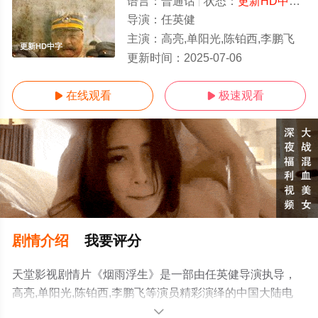
语言：
普通话
状态：
更新HD中字/高清
导演：
任英健
主演：
高亮,单阳光,陈铂西,李鹏飞
更新HD中字
更新时间：
2025-07-06
在线观看
极速观看


剧情介绍
我要评分
天堂影视剧情片《烟雨浮生》是一部由任英健导演执导，
高亮,单阳光,陈铂西,李鹏飞等演员精彩演绎的中国大陆电
影，手机免费观看高清无删减完整版电影大全就上天堂电
