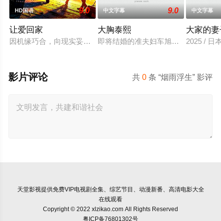
9.0
9.0
HD国语
中文字幕
中文字幕
让爱回家
大胸泰熙
大家的妻
因机缘巧合，向现实妥协的导演朱达仁萌生拍一部《河南人在北京
即将结婚的准夫妇车旭和敏珠，车旭
2025 / 
影片评论
共
0
条 “烟雨浮生” 影评
天堂影视
提供免费VIP电视剧全集、综艺节目、动漫新番、高清电影大全
在线观看
Copyright © 2022 xlzikao.com All Rights Reserved
粤ICP备76801302号