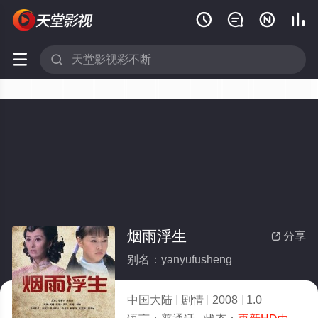






烟雨浮生
分享

别名：yanyufusheng
中国大陆
剧情
2008
1.0