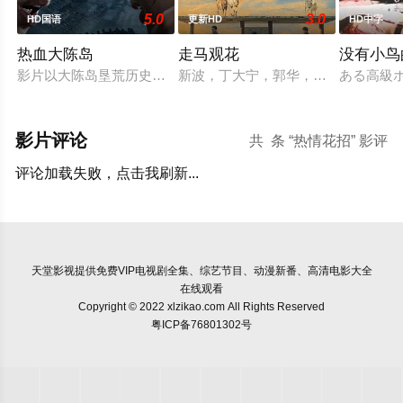
5.0
3.0
HD国语
更新HD
HD中字
热血大陈岛
走马观花
没有小鸟
影片以大陈岛垦荒历史为创作底色，在尊重历史真实性的前提下
新波，丁大宁，郭华，程一木他们毕
ある高級
影片评论
共
条 “热情花招” 影评
评论加载失败，点击我刷新...
天堂影视
提供免费VIP电视剧全集、综艺节目、动漫新番、高清电影大全
在线观看
Copyright © 2022 xlzikao.com All Rights Reserved
粤ICP备76801302号