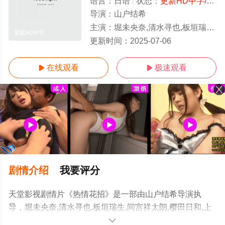
语言：
日语
状态：
更新HD中字/高清
导演：
山户结希
主演：
堀未央奈,清水寻也,板垣瑞生,间宫祥太朗,樱田日和,上村海成,吉川爱,志磨辽平,黑
更新HD中字
更新时间：
2025-07-06
在线观看
极速观看


剧情介绍
我要评分
天堂影视剧情片《热情花招》是一部由山户结希导演执
导，堀未央奈,清水寻也,板垣瑞生,间宫祥太朗,樱田日和,上
村海成,吉川爱,志磨辽平,黑泽明日香,高桥和也,反町隆史,吉
