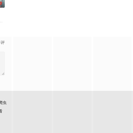
0
辕门宗主岳
，借助神霄宫主曲红颜对自己的爱慕，布下惊天大
『花仙子』全新动画 新作将继承经典、结合潮流、呈现崭新的花仙子世界。
影评
爬虫
看