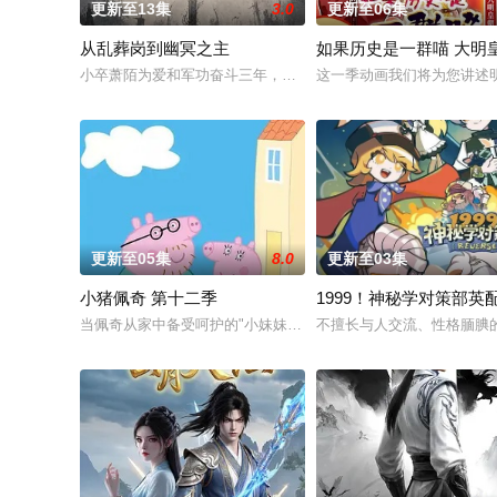
更新至13集
3.0
更新至06集
从乱葬岗到幽冥之主
如果历史是一群喵 大明
小卒萧陌为爱和军功奋斗三年，却被恋人柳莺儿与将军之子赵昊联
这一季动画我们将为您讲述
更新至05集
8.0
更新至03集
小猪佩奇 第十二季
1999！神秘学对策部英
当佩奇从家中备受呵护的"小妹妹"一跃成为肩负责任的"大姐姐"，
不擅长与人交流、性格腼腆