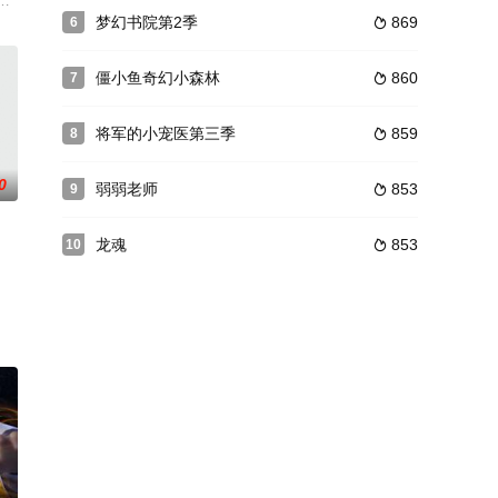
终，他将成为
大举入侵，人类面临毁灭之际筑起了围墙，成立基
星兽世界带来和平，从而成为极具人气的最强星兽猎人火伴。另外一边，神秘
梦幻书院第2季
869
6

僵小鱼奇幻小森林
860
7

将军的小宠医第三季
859
8

0
弱弱老师
853
9

龙魂
853
10

觉悟。
并机缘巧合的得到了通玄境的力量，成为了书院的
的自己，决定收他为徒教他保护自己的方法，但因为宝物星图与柳家和玉剑宗结