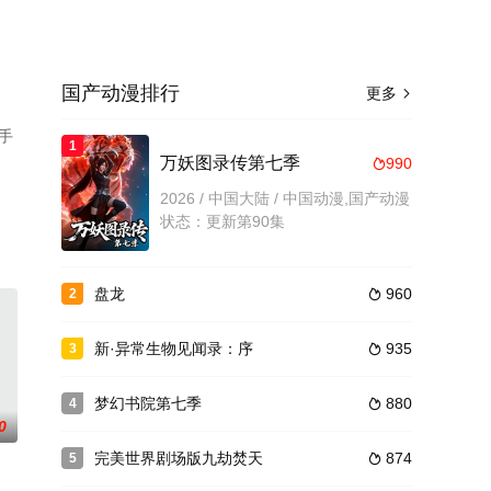
国产动漫排行
更多

手
1
万妖图录传第七季
990

2026 / 中国大陆 / 中国动漫,国产动漫
状态：更新第90集
盘龙
960
2

新·异常生物见闻录：序
935
3

梦幻书院第七季
880
4

0
​完美世界剧场版九劫焚天​
874
5
