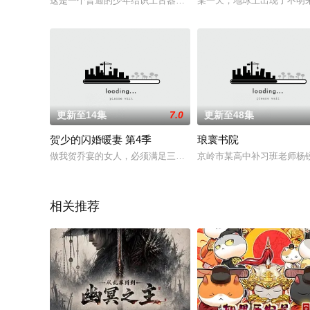
这是一个普通的少年结识上古器灵，在器灵协助下努力修炼，结
某一天，地球上出现了不明
更新至14集
7.0
更新至48集
贺少的闪婚暖妻 第4季
琅寰书院
做我贺乔宴的女人，必须满足三个条件：喜欢被呵宠、喜欢被疼
京岭市某高中补习班老师杨
相关推荐