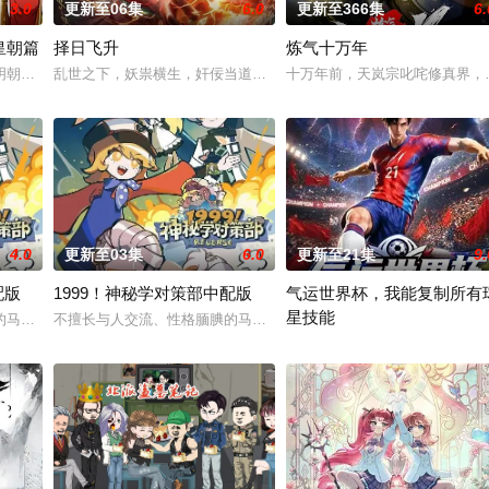
3.0
更新至06集
6.0
更新至366集
6.
皇朝篇
择日飞升
炼气十万年
手背叛，残忍杀害后抛尸乱葬岗。濒死之际，他唤醒了上古魔刀“幽冥”，获得
明朝前期的故事。明朝从元末乱世中浴火而生的大一统王朝，可在建国初期就面
乱世之下，妖祟横生，奸佞当道。又值幽界入侵，人、幽两界势力荼
十万年前，天岚宗叱咤修真界，
4.0
更新至03集
6.0
更新至21集
9.
配版
1999！神秘学对策部中配版
气运世界杯，我能复制所有
星技能
而乔治从集万千宠爱于一身的"
的马库斯在一场乌龙中意外成为了“神秘学事件对策部”的负责人。面对星锑、兔
不擅长与人交流、性格腼腆的马库斯在一场乌龙中意外成为了“神秘学
平行世界，足球胜负直接绑定国