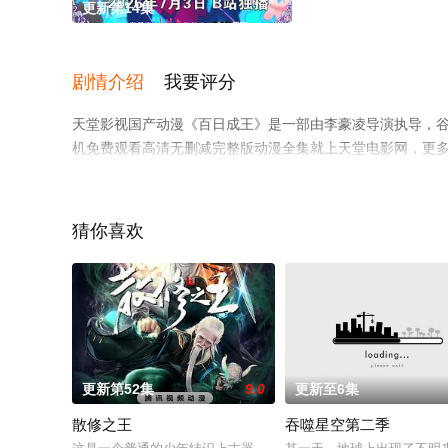
更新第14集
剧情介绍
我要评分
天堂影视国产动漫《百日成王》是一部由李豪凌导演执导，谷江
机免费观看高清无删减完整版动漫全集就上天堂电影网，更
猜你喜欢
更新第52集
9.0
更新至6集
散修之王
吞噬星空第二季