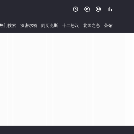




热门搜索
汉密尔顿
阿历克斯
十二怒汉
北国之恋
茶馆