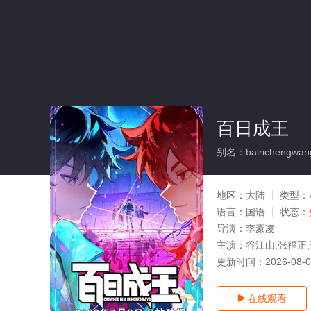
百日成王
别名：bairichengwan
地区：
大陆
类型：
语言：
国语
状态：
导演：
李豪凌
主演：
谷江山,张福正,
更新时间：
2026-08-
在线观看
