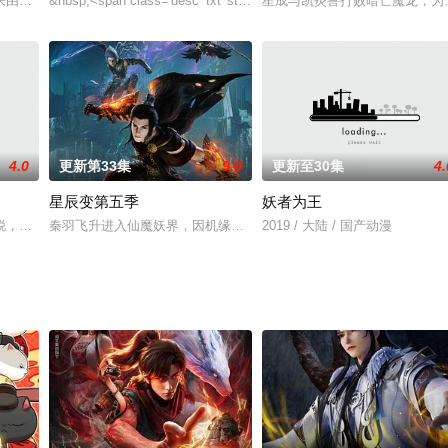
识形形色色的人，经历各类或轻松或波折的冒险。生活开始走上正轨的故事。最
来由的RR病毒，将世界卷入灾难之中。受到感染的动物变异成为可怕的怪兽，
&nbsp;<span class='desc_txt' style='margin: 0px; padding: 0px;
星成与凯炎兽打败暗亡魔龙，为
4.0
更新第33集
9.0
更新至30集
4.
星辰变第五季
妖者为王
爱、喜欢被无微不至的照顾。这个女人恰好满足了所有要求，就要有只属于他的
锐，在昆山探险时意外失足，本以为死定了，结果却掉落到幻海天的修真世界，
秦羽飞升进入仙魔妖界，因机缘遇见了柳寒舒，在他身上看到了之前
2019 / 大陆 / 国产动漫