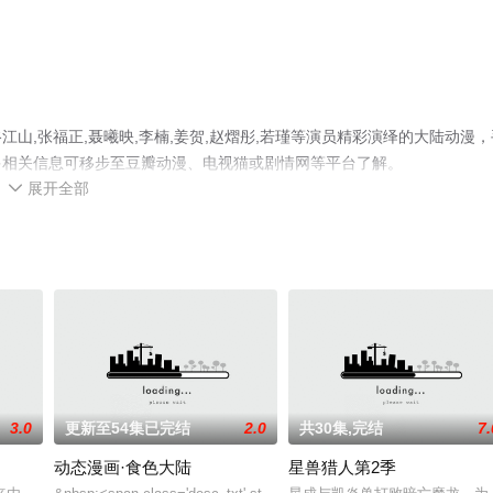
山,张福正,聂曦映,李楠,姜贺,赵熠彤,若瑾等演员精彩演绎的大陆动漫，
多相关信息可移步至豆瓣动漫、电视猫或剧情网等平台了解。
展开全部

3.0
更新至54集已完结
2.0
共30集,完结
7.
动态漫画·食色大陆
星兽猎人第2季