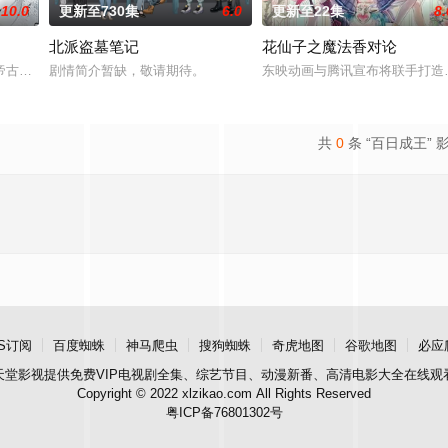
10.0
更新至730集
6.0
更新至22集
8.
北派盗墓笔记
花仙子之魔法香对论
溪沙、赤霞峰、风吟山庄、无尘岛、轩辕门五大宗门共同守护，仙道昌盛。可轩
帝古飞扬被世界规则所限，修为困在九天武帝境多年，难以突破。为了摆脱困境
剧情简介暂缺，敬请期待。
东映动画与腾讯宣布将联手打造
共
0
条 “百日成王” 
S订阅
百度蜘蛛
神马爬虫
搜狗蜘蛛
奇虎地图
谷歌地图
必应
天堂影视
提供免费VIP电视剧全集、综艺节目、动漫新番、高清电影大全在线观
Copyright © 2022 xlzikao.com All Rights Reserved
粤ICP备76801302号