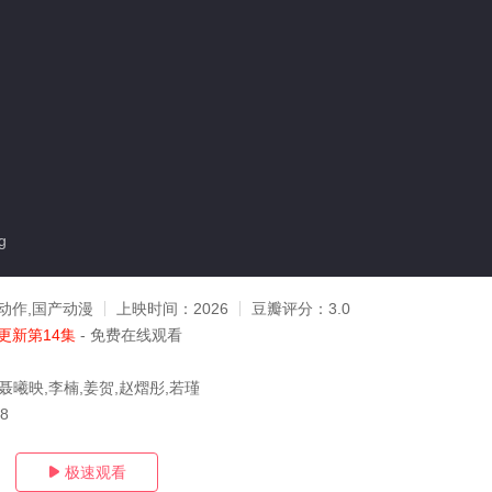
g
动作,国产动漫
上映时间：
2026
豆瓣评分：
3.0
更新第14集
- 免费在线观看
聂曦映,李楠,姜贺,赵熠彤,若瑾
08
极速观看
