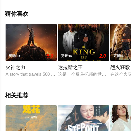
整版电影大全就上天堂电影网，更多相关信息可移步至豆
瓣电影、电视猫或剧情网等平台了解。
猜你喜欢
5.0
2.0
更新HD
更新HD
更新HD
火神之力
达拉斯之王
烈火狂歌
A story that travels 500 years from the 1700's to 2023 about a He
这是一个反乌托邦的世界，黑豹与 Scho
在这个火
相关推荐