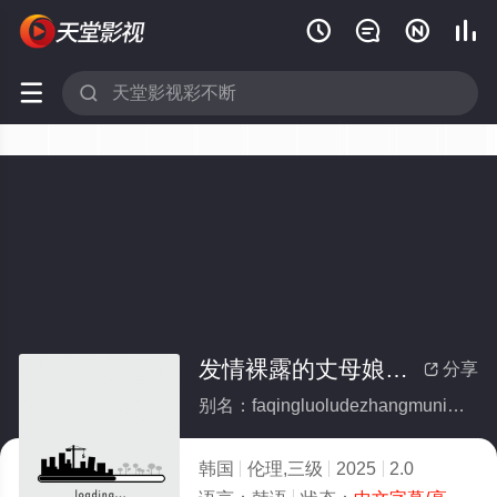






发情裸露的丈母娘大腿
分享

别名：faqingluoludezhangmuniangdatui
韩国
伦理,三级
2025
2.0