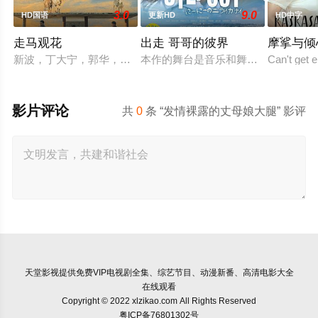
3.0
9.0
HD国语
更新HD
HD中字
走马观花
出走 哥哥的彼界
摩挲与倾
新波，丁大宁，郭华，程一木他们毕业于同一所大学。他们和很
本作的舞台是音乐和舞蹈融入生活的
Can't get 
影片评论
共
0
条 “发情裸露的丈母娘大腿” 影评
天堂影视
提供免费VIP电视剧全集、综艺节目、动漫新番、高清电影大全
在线观看
Copyright © 2022 xlzikao.com All Rights Reserved
粤ICP备76801302号