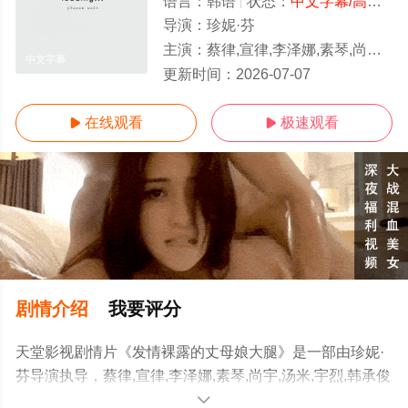
语言：
韩语
状态：
中文字幕/高清
- 
导演：
珍妮·芬
主演：
蔡律,宣律,李泽娜,素琴,尚宇,汤米,宇烈,韩承俊
中文字幕
更新时间：
2026-07-07
在线观看
极速观看


剧情介绍
我要评分
天堂影视剧情片《发情裸露的丈母娘大腿》是一部由珍妮·
芬导演执导，蔡律,宣律,李泽娜,素琴,尚宇,汤米,宇烈,韩承俊
等演员精彩演绎的韩国电影，手机免费观看高清无删减完
