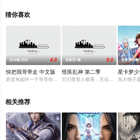
删减完整版动漫全集就上天堂电影网，更多相关信息可移
步至豆瓣动漫、电视猫或剧情网等平台了解。
猜你喜欢
4.0
9.0
共36集,完结
更新至7集
更新第06集
快把我哥带走 中文版
怪医乱神 第二季
星卡梦少
若是有如许一个哥哥你是不是会跟时秒一样天天都想暴走一百遍
它们曾受人敬畏，无论帝王还是百姓
东方桃子
相关推荐