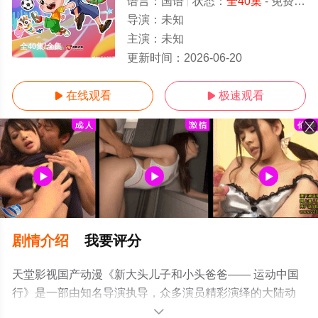
语言：
国语
状态：
全40集
- 免费在线观看
导演：
未知
主演：
未知
全40集/全集
更新时间：
2026-06-20
在线观看
极速观看


剧情介绍
我要评分
天堂影视国产动漫《新大头儿子和小头爸爸—— 运动中国
行》是一部由知名导演执导，众多演员精彩演绎的大陆动
漫，大结局剧情已揭晓（全40集），手机免费观看高清无
