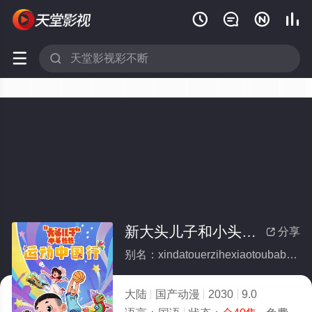






新大头儿子和小头爸爸—— 运动中国行(全集)
分享

别名：xindatouerzihexiaotoubabayundongzhongguoxing
大陆
国产动漫
2030
9.0