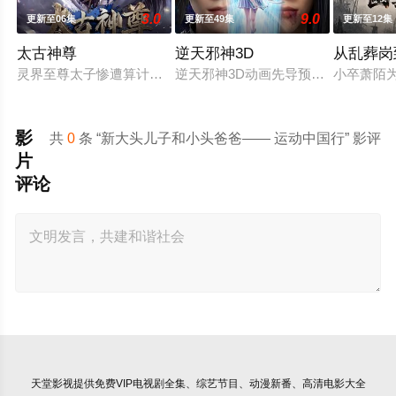
3.0
9.0
更新至06集
更新至49集
更新至12集
太古神尊
逆天邪神3D
从乱葬岗
灵界至尊太子惨遭算计身死，重生跌落凡尘沦为底层杂役！身怀
逆天邪神3D动画先导预告上线！掌
小卒萧陌
影
共
0
条 “新大头儿子和小头爸爸—— 运动中国行” 影评
片
评论
天堂影视
提供免费VIP电视剧全集、综艺节目、动漫新番、高清电影大全