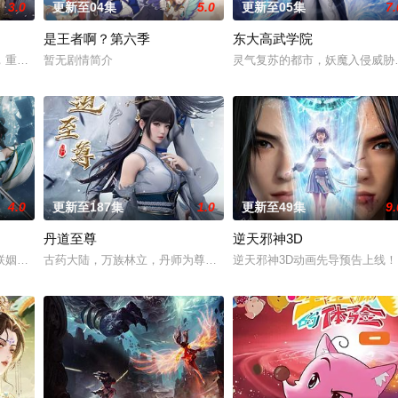
3.0
更新至04集
5.0
更新至05集
7.
是王者啊？第六季
东大高武学院
手背叛，残忍杀害后抛尸乱葬岗。濒死之际，他唤醒了上古魔刀“幽冥”，获得
，重生跌落凡尘沦为底层杂役！身怀绝世造化神丹与逆天功法，仅凭一柄锈剑掀
暂无剧情简介
灵气复苏的都市，妖魔入侵威胁
4.0
更新至187集
1.0
更新至49集
9.
丹道至尊
逆天邪神3D
修行世界，原本以为自己可以从此吃香喝辣，一跃成为人上人时，他却发现自己
联姻，太玄楼刺客江元与九璇宗圣女韶月奉命成婚。两人在洞房夜发起暗杀，却
古药大陆，万族林立，丹师为尊；双生武脉，再现世间！醉卧美人膝
逆天邪神3D动画先导预告上线