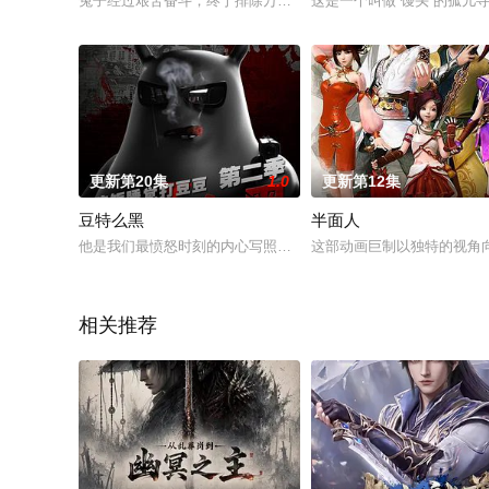
兔子经过艰苦奋斗，终于排除万难建立了新的种花家。然而兔子
这是一个叫做“馒头”的孤儿
更新第20集
1.0
更新第12集
豆特么黑
半面人
他是我们最愤怒时刻的内心写照，也是我们最正义时刻的内心写照
这部动画巨制以独特的视角向
相关推荐