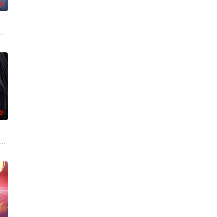
0
驱使阴兵之
翻整片武道世界。双武魂同步觉醒，炼化万灵、参
来袭，天生废灵根的少年秦雨体内意外觉醒神力，被选中成为神秘至强功法万
0
既没有任何修
发现彼此皆是不死之身。为了得到对方宗门的秘宝
，成就丹道至尊！
！掌天毒之珠，承邪神之血，修逆天之力。高能工作室出品，爱奇艺全网独播，