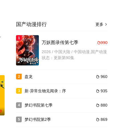
国产动漫排行
更多

机
1
万妖图录传第七季
990

2026 / 中国大陆 / 中国动漫,国产动漫
状态：更新第90集
盘龙
960
2

新·异常生物见闻录：序
935
3

梦幻书院第七季
880
4

0
梦幻书院第2季
869
5
