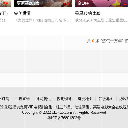
4.0
更新至281集
7.0
全104
2.
（下）
完美世界
星星狐的体验
美好的叶罗丽仙境。这里的仙子因自然与人类世界的兴衰而生，也与万物命运相
《完美世界》动画改编自同名小说。他为修道而生，为应劫而至，他
以快乐成长为主题，通过星星狐
共
0
条 “炼气十万年” 
S订阅
百度蜘蛛
神马爬虫
搜狗蜘蛛
奇虎地图
谷歌地图
必应
天堂影视
提供免费VIP电视剧全集、综艺节目、动漫新番、高清电影大全在线观
Copyright © 2022 xlzikao.com All Rights Reserved
粤ICP备76801302号