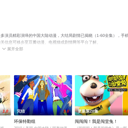
多演员精彩演绎的中国大陆动漫，大结局剧情已揭晓（1-60全集），手
相关信息可移步至豆瓣动漫、电视猫或剧情网等平台了解。
展开全部

1.0
完结
5.0
更新第20集
4.
环保特勤组
闯闯闯！我是闯堂兔！