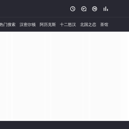




热门搜索
汉密尔顿
阿历克斯
十二怒汉
北国之恋
茶馆