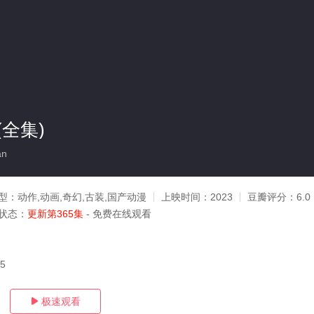
全集)
an
型：
动作,动画,奇幻,古装,国产动漫
上映时间：
2023
豆瓣评分：
6.0
状态：
更新第365集
- 免费在线观看
05
极速观看
