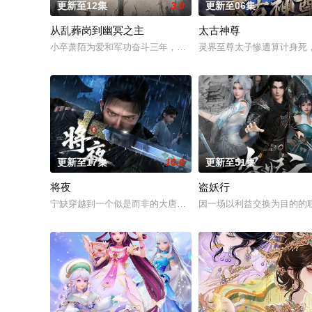
更新至12集
3.0
更新至06集
从乱葬岗到幽冥之主
太古神尊
小卒萧陌为爱和军功奋斗三年，却被恋人柳莺儿与将军之子赵昊联
灵界至尊太子惨遭算计身死
更新至17集
10.0
更新至51集
将夜
盗妖行
宁缺穿越到一个似是而非的大唐世界，却发现此处为处处惊险的
因一场以利益交换为目的的