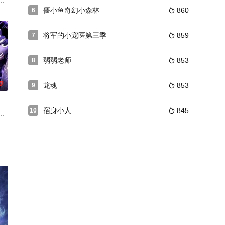
援助下，以坦
头”，没有父母、比别的孩子更渴望爱的“
爆笑三维动画系列片，毛毛糙糙又不失机灵的闯堂兔，帅酷但是爱现的菜刀，
僵小鱼奇幻小森林
860
6

将军的小宠医第三季
859
7

弱弱老师
853
8

0
龙魂
853
9

宿身小人
845
10

黑到脚，从
一夜之间被屠杀殆尽后，侥幸生还的护宝一族
动画，是国内第一部主打神转折的微动画。网络特点鲜明，每集约三分钟，由主
，讲述了现代学生林枫，因为一场车祸，穿越到武魂未觉醒的“废物”林家大少