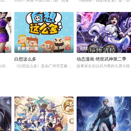
饱受鹰酱、大熊的孤立，不得已和单纯的河马们交了朋友。在兔子的经济、军事
寻找幸福的故事。天真善良的“馒头”，表面上坚强乐观而内心深处却很寂寞的“馒
2010 / 美国,中国大陆 / 国产动漫
《闯闯闯！我是闯堂兔》是一部
9.0
更新第30集
8.0
完结
1.
白想这么多
动态漫画·绝世武神第二季
，他不隐忍，敢于直面不公，绝不拖泥带水。他，就是黑豆。 黑豆，一个从头
你讲述明朝“土木堡之变”时期，一直守护成吉思汗“天武圣宝”宝藏的护宝一族
《白想这么多》是由广州市芝麻动漫设计有限公司制作的快节奏网络
故事发生在以武为尊的九霄大陆