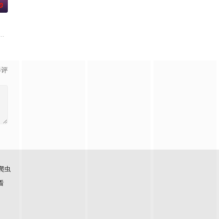
0
连。当人类世界灾难骤起，风云失色，失衡的力量
身化亿万血雨，洒落万古岁月，经历无数时空的熬炼，岁月长河的洗礼，他化万
演绎不同的职业角色，帮助了孩子们了解职业，带领他们找寻到自己的兴趣与
影评
爬虫
看