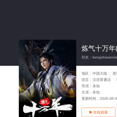
炼气十万年(
别名：lianqishiwanni
地区：
中国大陆
类
语言：
汉语普通话
导演：
未知
主演：
未知
更新时间：
2026-08-
在线观看
