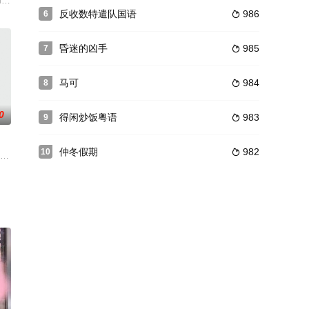
エは,
挣扎，进行自我举报，最终完成了自我救赎的过程
求学的外地女孩（宫哲）。女孩想租老太离学校很近的房子，但嫌老太要价太高
 Moore 饰）和玛莎（蒂尔达·斯文顿 Tilda Swinton 饰）年轻时是好朋友，她们
反收数特遣队国语
986
6

昏迷的凶手
985
7

马可
984
8

0
得闲炒饭粤语
983
9

仲冬假期
982
10

据，四名罪犯却被法庭判为无罪。艾莉亚的继母
为影史第一佳片。故事描述中古世纪两大世族的恩怨情愁，内容涉及战乱、盗匪
大话痨，与人聊天不分时间、场合和对象，也因此他没有朋友，在监狱里一个接