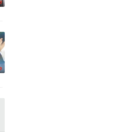
0
、无私奉献
被认可的才华。他们来自不同的地方，却有一个共
ドラッグ・パーティを開き、残酷な話で盛り上がっていく。だが、ドラッグの
したたかで逞しく。大学生のカップル、ユミとマコト。22歳、バンド活動中
0
活的冲绳。与母亲朱音、妹妹舞一起生活的照屋踊，憧憬舞蹈学校的丽莎，开