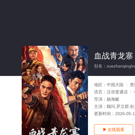
血战青龙寨
别名：xuezhanqinglon
地区：
中国大陆
类
语言：
汉语普通话
导演：
杨海艇
主演：
顾问,罗立群,杜
更新时间：
2026-05-
在线观看
