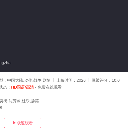
gzhai
型：
中国大陆,动作,战争,剧情
上映时间：
2026
豆瓣评分：
10.0
状态：
HD国语/高清
- 免费在线观看
奕衡,沈芳熙,杜乐,扬笑
19
极速观看
