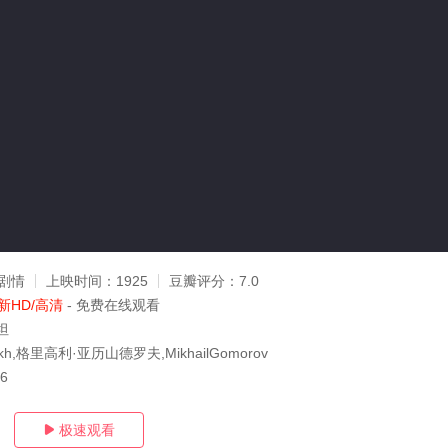
剧情
上映时间：
1925
豆瓣评分：
7.0
新HD/高清
- 免费在线观看
坦
aukh,格里高利·亚历山德罗夫,MikhailGomorov
16
极速观看
