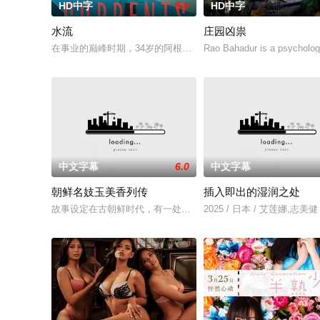
HD中字
5.0
HD中字
水流
庄园凶祟
在事业的巅峰时期，34岁的阿根廷造型师丽娜在瑞士的一场颁奖
Rao Bahadur is a psychologi
中文字幕
6.0
中文字幕
朝鲜名妓玉美香列传
插入即出的湿润之处
故事设定在古朝鲜时代，有一处著名妓院叫做玉美香，当时各种
2025 / 日本 / 艾莲娜,志美健