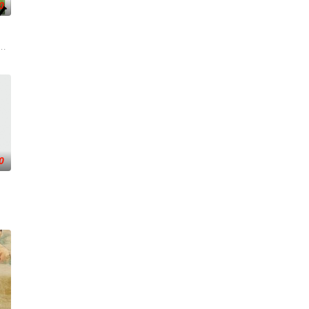
0
但她内心深
一人踏上穿越西德克萨斯州的旅程，寻求紧急医疗救助。一路上，她既遭遇了善
绕“废用身”——因瘫痪等原因已无恢复可能的四肢——的治疗方法，而一步步
0
，但是她却并