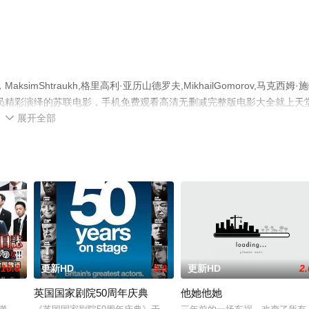
Shtraukh,格里高利·亚历山德罗夫,MikhailGomorov,马克西姆·
,Uralsky等演员精彩演绎的苏联电影，手机免费观看高清无删减完整版电影大全就上天
展开全部
等平台了解。

10.0
更新HD
9.0
更新HD
2.
英国国家剧院50周年庆典
他她他她