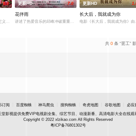
9.0
更新HD
7.0
更新HD
1.
花伴雨
长大后，我就成为你
sist
定义，它是梦开始的地方，没有深思熟虑，只有最单纯的坚定，然而，在这个充
讲述了热爱音乐的邱峰冲破重重阻力，克服种种困难，组建乐队追求
电影《长大后，我就成为你》由
共
0
条 “罢工” 
S订阅
百度蜘蛛
神马爬虫
搜狗蜘蛛
奇虎地图
谷歌地图
必应
天堂影视
提供免费VIP电视剧全集、综艺节目、动漫新番、高清电影大全在线观
Copyright © 2022 xlzikao.com All Rights Reserved
粤ICP备76801302号