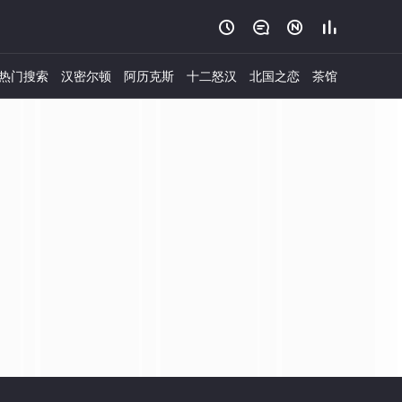




热门搜索
汉密尔顿
阿历克斯
十二怒汉
北国之恋
茶馆