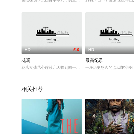
卧底探员李志杰身手不凡，调查贩毒集团主脑与职业杀手EVA成生
1992 / 日本 / 渡瀬恒彦,
HD
6.0
HD
花凋
最高纪录
花店女孩艺心连续几天收到同一个男人的订单，却是送给不同的
一座历史悠久的监狱即将停止使
相关推荐