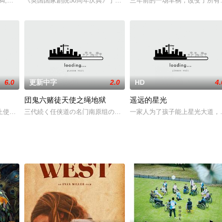
死之交，更与首领情妇Judy相恋，事业爱情友情令他作出最后抉择。
平田満,風見しんご,林美穂
《英国国家剧院50周年庆典》于11月2日在bbc2播出，各路戏骨
三年前的一场车祸，改变了所有
6.0
更新中字
2.0
HD
4.
団鬼六赌徒天使之绳地狱
遥远的星光
女人，就在她疑心重重之时，又听见房间里传来惊恐的尖叫。她按耐不住心中的
用，孔武有力的军官汤姆·斯提尔（史蒂文·西格 Steven Seagal 饰）授
三代続く任侠道の名门南原组の组长が死んだ。その通夜の日、部屋に
一家人为了孩子能上星光大道，