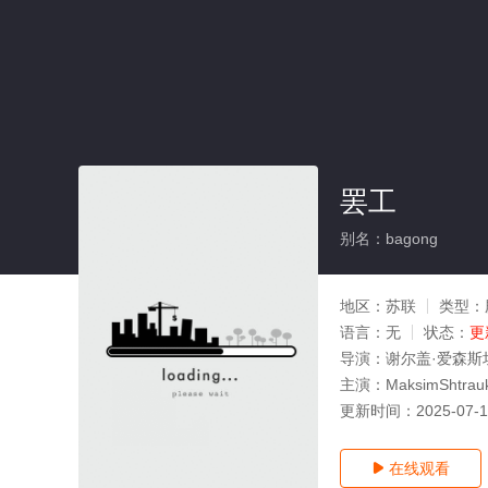
罢工
别名：bagong
地区：
苏联
类型：
语言：
无
状态：
更
导演：
谢尔盖·爱森斯
主演：
MaksimShtr
更新时间：
2025-07-
在线观看
