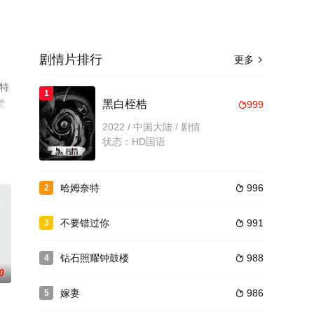
剧情片排行
更多

施特
1
堂
黑白桎梏
999

2022 / 中国大陆 / 剧情
状态：HD国语
哈姆奈特
996
2

不要错过你
991
3

钻石照耀钟鼓楼
988
4

0
嫁妻
986
5
