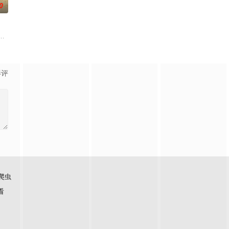
0
满意外的年纪，未来似乎变得很具体，又有着无限
自己的音乐梦想，并走出了困住他的亲情隔阂，和父亲和解，自我成长，最终收
中共四川省第十一届党代表、第十二届中华慈善奖最具爱心慈善楷模张彦杰老
影评
爬虫
看