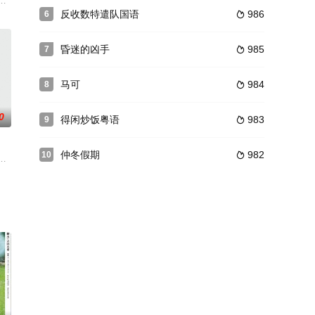
轮番演绎英国国家剧院经典舞台剧，演出嘉宾包括朱迪丹奇，迈克尔甘本，海伦米勒
人的命运。随着车祸肇事者的出狱，所有当事人都不得不面对残酷的真相，并
反收数特遣队国语
986
6

昏迷的凶手
985
7

马可
984
8

0
得闲炒饭粤语
983
9

仲冬假期
982
10

惶恐，找来小
命处理善后事务，保证剩余的犯人
戻った组长の娘秋子(谷ナオミ)のなまめかしい丧服姿を见て、かねてから秘
展开了激烈的斗争，媳妇和丈母娘为代表的虎妈一派主张苦练“绝学”，最后让