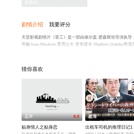
更新HD
剧情介绍
我要评分
天堂影视剧情片《罢工》是一部由谢尔盖·爱森斯坦导演执导，Maksim
劳赫,Ivan,Klyukvin,亚历山大·安东诺夫,Vladimir
电影网，更多相关信息可移步至豆瓣电影、电视猫或剧情网
猜你喜欢
正片
4.0
超清
贴身情人之贴身恋
出租车司机的推理日记1