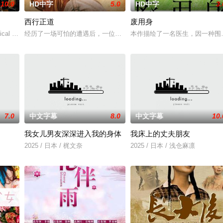
10.0
HD中字
5.0
HD中字
3.
西行正道
废用身
典礼后，被一种突如其来的冲动驱使。回到布宜诺斯艾利斯后，她什么也没说，
cal drama set against the backdrop of a fa
经历了一场可怕的遭遇后，一位小镇女子向疏远的哥哥借了钱，独自
本作描绘了一名医生，因一种围
7.0
中文字幕
8.0
中文字幕
10.
我女儿男友深深进入我的身体
我床上的丈夫朋友
大小官员乃至普通百姓都会光顾此地，妓院中一个名妓玉美，深得许多男人喜欢
2025 / 日本 / 梶文奈
2025 / 日本 / 浅仓麻凛