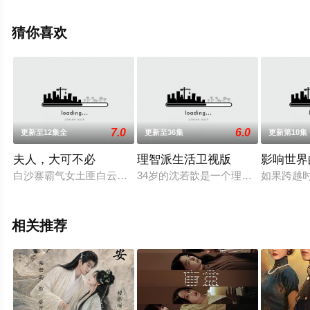
至豆瓣电视剧、电视猫或剧情网等平台了解。
猜你喜欢
7.0
6.0
更新至12集全
更新至36集
更新第10集
夫人，大可不必
理智派生活卫视版
影响世界
白沙寨霸气女土匪白云凤（彭雅琦饰）带领陈大碗（任羽饰）及
34岁的沈若歆是一个理智派，生活
如果跨越
相关推荐