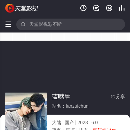






蓝嘴唇
分享

别名：lanzuichun
大陆
国产
2028
6.0