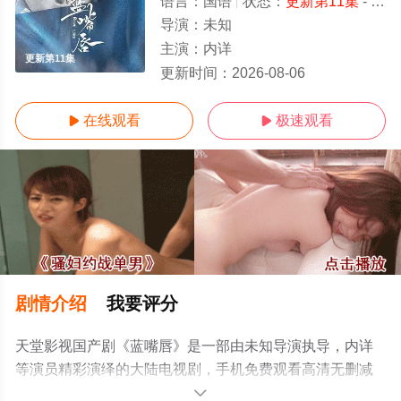
语言：
国语
状态：
更新第11集
- 免费在线观看
导演：
未知
主演：
内详
更新第11集
更新时间：
2026-08-06
在线观看
极速观看


剧情介绍
我要评分
天堂影视国产剧《蓝嘴唇》是一部由未知导演执导，内详
等演员精彩演绎的大陆电视剧，手机免费观看高清无删减
完整版电视剧全集就上天堂电影网，更多相关信息可移步
