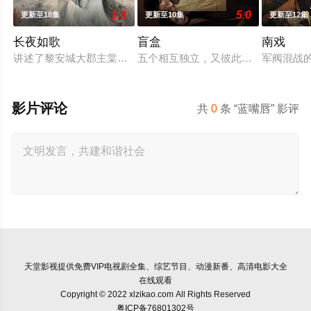
1.0
5.0
更新至18集
更新至10集
更新至12集
长夜如歌
盲盒
南戏
讲述了黎安城大郡主棠溪槿与烈云峥之间曲折动人的情感，以及
五个相互独立，又彼此呼应的故事——
军阀混战
影片评论
共
0
条 “蓝嘴唇” 影评
天堂影视
提供免费VIP电视剧全集、综艺节目、动漫新番、高清电影大全
在线观看
Copyright © 2022 xlzikao.com All Rights Reserved
粤ICP备76801302号