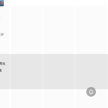
0
）将如何联手反击？一切未解之谜都将揭晓。
实环境的人是一名少女和一个记者。具有强力神技的少女和透辟公理感爆棚的新
一个梦想都无所畏惧的十几岁，被现实挡住而受挫的二十几岁，像变成那样的
影评
爬虫
看
