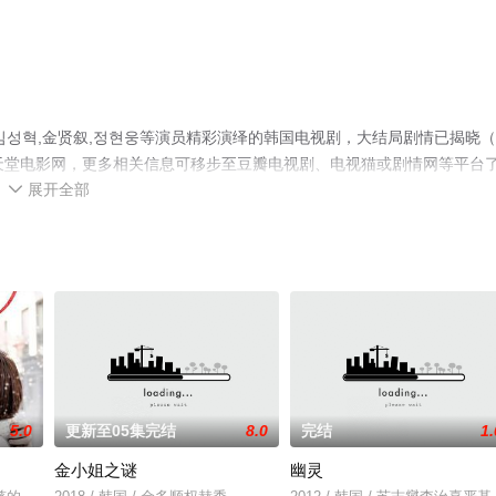
성혁,金贤叙,정현웅等演员精彩演绎的韩国电视剧，大结局剧情已揭晓（1
天堂电影网，更多相关信息可移步至豆瓣电视剧、电视猫或剧情网等平台
展开全部

5.0
更新至05集完结
8.0
完结
1.
金小姐之谜
幽灵