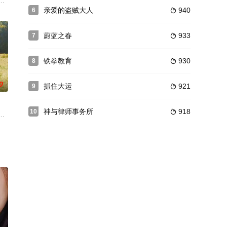
年以后濒临灭
小无猜的玩伴朱浣（盛骏 饰）再度见到申珠妍
严基俊崔丹尼尔
亲爱的盗贼大人
940
6

蔚蓝之春
933
7

铁拳教育
930
8

0
抓住大运
921
9

神与律师事务所
918
10

的故事。
天赋，出道以来从未出现过下滑趋势。仿佛天上的星星般发光的他，因为某件事
恩 饰）与坚定不移的宽植（朴宝剑 饰）在济州岛花开花落四季中的动人故事。