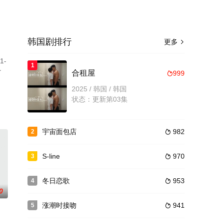
韩国剧排行
更多

-
1
了
合租屋
999

2025 / 韩国 / 韩国
状态：更新第03集
宇宙面包店
982
2

S-line
970
3

冬日恋歌
953
4

0
涨潮时接吻
941
5
