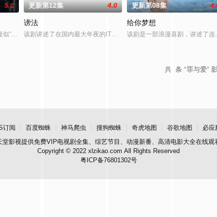
5.0
更新第12集
4.0
更新第08集
4.
谤法
给你梦想
似“死而复生”的郑进湾（李栋旭 饰）究竟藏身何方？他和郑智安（金慧峻 饰
该剧讲述了在国内最大年夜的IT企业里存在着一个恶神。唯一知道真
该剧是一部浪漫喜剧，讲述了连
共
条 “罪与爱” 
S订阅
百度蜘蛛
神马爬虫
搜狗蜘蛛
奇虎地图
谷歌地图
必应
天堂影视
提供免费VIP电视剧全集、综艺节目、动漫新番、高清电影大全在线观
Copyright © 2022 xlzikao.com All Rights Reserved
粤ICP备76801302号