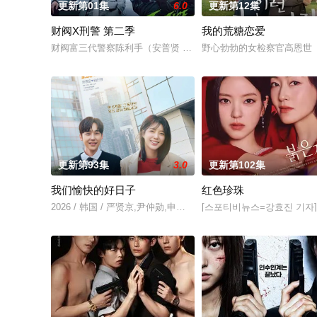
更新第01集
6.0
更新第12集
财阀X刑警 第二季
我的荒糖恋爱
财阀富三代警察陈利手（安普贤 饰）华丽回归，完美蜕变为成熟
野心勃勃的女检察官高恩世
更新第93集
3.0
更新第102集
我们愉快的好日子
红色珍珠
2026 / 韩国 / 严贤京,尹仲勋,申正允,尹多英,金惠玉,鲜于在德,
[스포티비뉴스=강효진 기자]