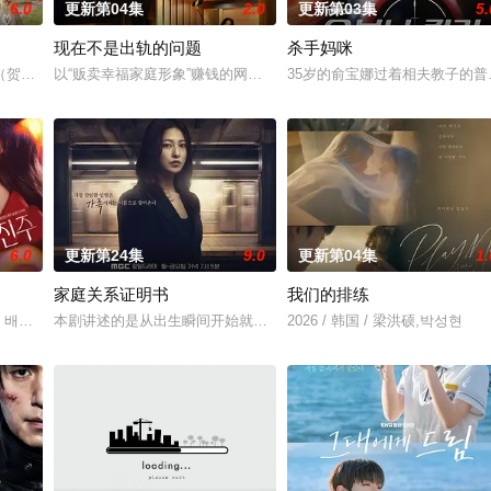
6.0
更新第04集
2.0
更新第03集
5.
现在不是出轨的问题
杀手妈咪
专业的刑警，继续以财力同实力展开查案历险记。新上司朱惠拉（郑恩彩 饰）
（贺营 饰）意外失忆，住进拳击教练张泰河（丁海寅 饰）家中，对方还自称是
以“贩卖幸福家庭形象”赚钱的网红夫妇，与他们正陷入泥淖般离婚诉
35岁的俞宝娜过着相夫教子的
6.0
更新第24集
9.0
更新第04集
1.
家庭关系证明书
我们的排练
尹多勋,文喜京,李商淑,郑孝彬,李家豪,郑永琡
 배우 박진희가 본격 컴백 활동에 나선다. 7일 스포티비뉴스 취재에 따르면, 박
本剧讲述的是从出生瞬间开始就被打上家庭崩溃烙印的一个孩子和面
2026 / 韩国 / 梁洪硕,박성현