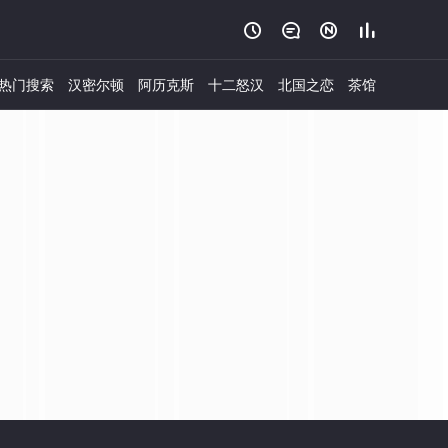




热门搜索
汉密尔顿
阿历克斯
十二怒汉
北国之恋
茶馆