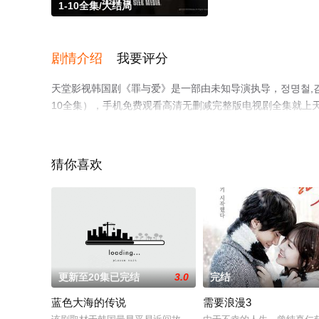
1-10全集/大结局
剧情介绍
我要评分
天堂影视韩国剧《罪与爱》是一部由未知导演执导，정명철,김
10全集），手机免费观看高清无删减完整版电视剧全集就上
解。
猜你喜欢
更新至20集已完结
3.0
完结
蓝色大海的传说
需要浪漫3