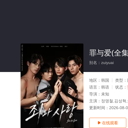
罪与爱(全集
别名：zuiyuai
地区：
韩国
类型：
语言：
韩语
状态：
导演：
未知
主演：
정명철,김성혁
更新时间：
2026-08-
在线观看
