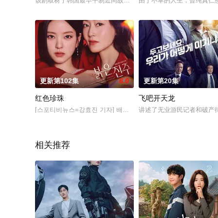
该剧取材于韩国最早平易近间故事集《於于野谭》中歙谷县令金
由于不幸的人生，曾纯真仁
更新第102集
6.0
更新第20集
红色珍珠
飞吧开天龙
[스포티비뉴스=강효진 기자] 배우 박진희가 본격 컴백 활동에 나선
讲述了无业游民记者和破产
相关推荐