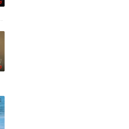
0
空降，两个
她的男友。这段剪不断理还乱的棘手关系，能发
讼的医师邻居。两对夫妻卷入连外遇都算小事的惊人秘密后，展开了一连串失控
普通生活。表面上她看起来温顺和善，还很怕婆婆，真实身份却是4年前突然隐退
0
진희는 KBS 새
对冷酷的偏见和命运，重新找回自己人生的女性故事。