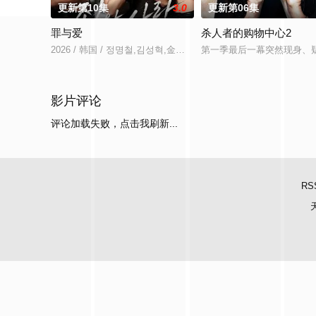
更新第10集
3.0
更新第06集
罪与爱
杀人者的购物中心2
2026 / 韩国 / 정명철,김성혁,金贤叙,정현웅
第一季最后一幕突然现身、疑
影片评论
评论加载失败，点击我刷新...
RS