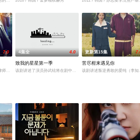
聃龄（李敏镐饰）将被渔平易近捕捉的人鱼放归大年夜海的人鱼传说。讲述数百
慈的申珠妍（金素妍 饰）此刻变得自私而又冷酷。所以，当她阔别了十七年的两
2018 / 韩国 / 金多顺权赫秀
2012 / 韩国 / 苏志燮李沇熹
7.0
4集全
4.0
更新第15集
7.
致我的星星第一季
苦尽柑来遇见你
다. 7일 스포티비뉴스 취재에 따르면, 박진희는 KBS 새
律师，为蒙受冤屈的人们向违反法律和原则的搜查机关与司法机关进行愉快反击
该剧讲述了演员孙武铉将在剧中扮演演员姜叙俊，凭借完美的外貌和
该剧讲述叛逆勇敢的爱纯（李知