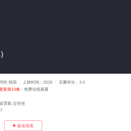
)
同性,韩国
上映时间：
2026
豆瓣评分：
3.0
更新第10集
- 免费在线观看
,金贤叙,정현웅
07
极速观看
