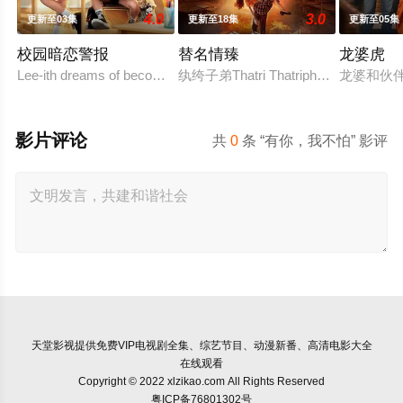
4.0
3.0
更新至03集
更新至18集
更新至05集
校园暗恋警报
替名情臻
龙婆虎
Lee-ith dreams of becoming a cool indie rock musician. Because o
纨绔子弟Thatri Thatriph
龙婆和伙
影片评论
共
0
条 “有你，我不怕” 影评
天堂影视
提供免费VIP电视剧全集、综艺节目、动漫新番、高清电影大全
在线观看
Copyright © 2022 xlzikao.com All Rights Reserved
粤ICP备76801302号