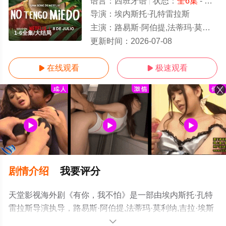
语言：
西班牙语
状态：
全6集
- 免费在线观看
导演：
埃内斯托·孔特雷拉斯
主演：
路易斯·阿伯提,法蒂玛·莫利纳,吉拉·埃斯卡雷加,胡伯托·巴斯托,Leidi,Gu
1-6全集/大结局
更新时间：
2026-07-08
在线观看
极速观看


剧情介绍
我要评分
天堂影视海外剧《有你，我不怕》是一部由埃内斯托·孔特
雷拉斯导演执导，路易斯·阿伯提,法蒂玛·莫利纳,吉拉·埃斯
卡雷加,胡伯托·巴斯托,Leidi,Gutierrez.等演员精彩演绎的墨
