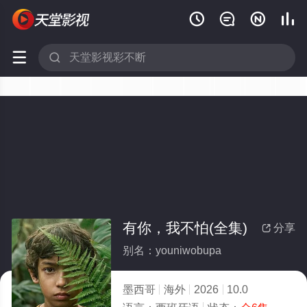






有你，我不怕(全集)
分享

别名：youniwobupa
墨西哥
海外
2026
10.0