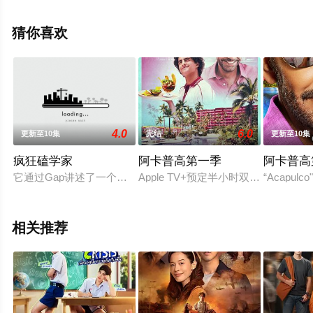
西哥电视剧，大结局剧情已揭晓（1-6全集），手机免费观
看高清无删减完整版电视剧全集就上天堂电影网，更多相
猜你喜欢
关信息可移步至豆瓣电视剧、电视猫或剧情网等平台了
解。
4.0
6.0
更新至10集
完结
更新至10集
疯狂磕学家
阿卡普高第一季
阿卡普高
它通过Gap讲述了一个关于BL粉丝的故事，一个从来没有任何经验
Apple TV+预定半小时双语喜剧《阿卡普
“Acapulco"
相关推荐