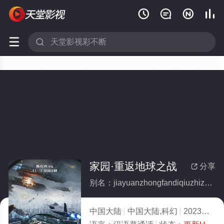






家园·重返地球之战
分享

别名：jiayuanzhongfandiqiuzhizhan
中国大陆
中国大陆,科幻
2023
3.0