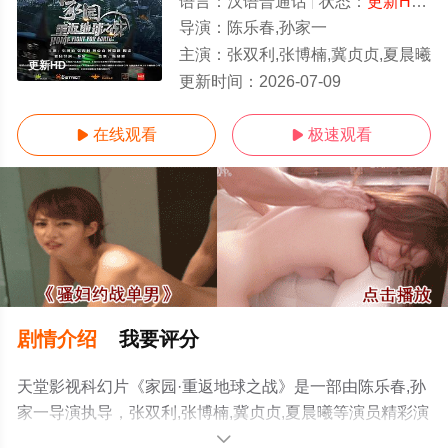
语言：
汉语普通话
状态：
更新HD/高清
导演：
陈乐春,孙家一
主演：
张双利,张博楠,冀贞贞,夏晨曦
更新HD
更新时间：
2026-07-09
在线观看
极速观看


剧情介绍
我要评分
天堂影视科幻片《家园·重返地球之战》是一部由陈乐春,孙
家一导演执导，张双利,张博楠,冀贞贞,夏晨曦等演员精彩演
绎的中国大陆电影，手机免费观看高清无删减完整版电影
