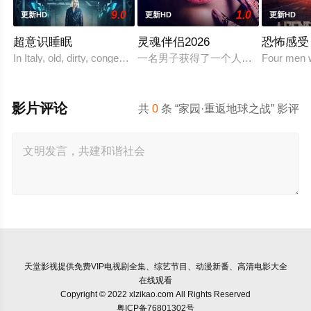
9.0
1.0
更新HD
更新HD
更新HD
超意识睡眠
灵魂伴侣2026
恐怖感受
In Italy, old, dirty, congested prisons full of violence and abuse ar
一名男子获得了一个人工智能机器人
Four men wo
影片评论
共
0
条 “家园·重返地球之战” 影评
天堂影视
提供免费VIP电视剧全集、综艺节目、动漫新番、高清电影大全
在线观看
Copyright © 2022 xlzikao.com All Rights Reserved
粤ICP备76801302号