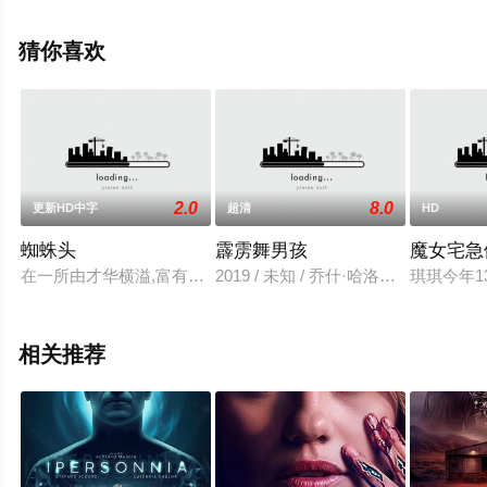
大全就上天堂电影网，更多相关信息可移步至豆瓣电影、
电视猫或剧情网等平台了解。
猜你喜欢
2.0
8.0
更新HD中字
超清
HD
蜘蛛头
霹雳舞男孩
魔女宅急
在一所由才华横溢,富有远见的史蒂夫·艾纳斯蒂（克里斯·海姆斯
2019 / 未知 / 乔什·哈洛威乔希·佩克Chris,
琪琪今年
相关推荐