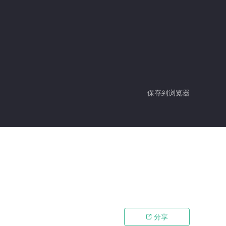
保存到浏览器
分享
