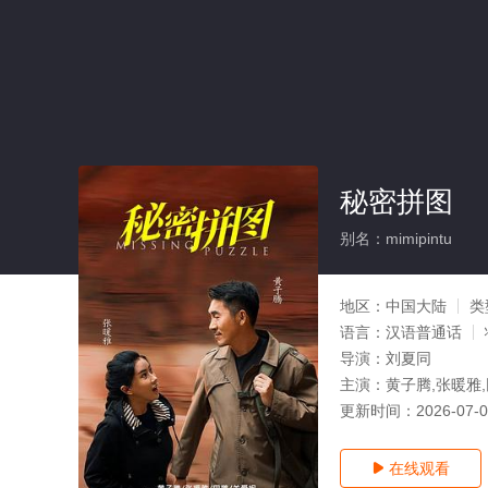
秘密拼图
别名：mimipintu
地区：
中国大陆
类
语言：
汉语普通话
导演：
刘夏同
主演：
黄子腾,张暖雅
更新时间：
2026-07-
在线观看
