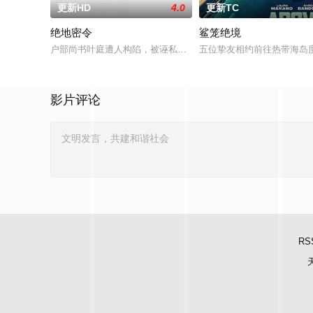
更新HD
4.0
更新TC
绝地密令
鲨笼绝境
户部尚书叶庭遭人构陷，被诬私贪国库银两，身陷囹圄在即，叶
五位挚友相约前往热带海岛
影片评论
RS