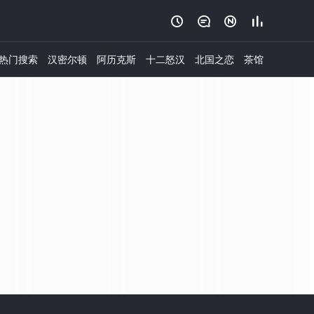




热门搜索
汉密尔顿
阿历克斯
十二怒汉
北国之恋
茶馆