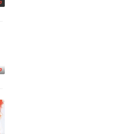
0
燕（蒋
—前往波兰找回一个掌握重要信息的瑞典商人。在
者的老友，前往法国土伦军事基地展开调查。他与克里斯汀伪装身份，深入追查
太空项目的间谍行为，同时发现有人从瑞典窃取秘密武器材料。他被调至布鲁
0
并引出老吴。
露风险。汉密尔顿决定返回未婚妻身边，并计划未
一支被嘲为“无胜利队”的业余球队。当一群问题少年遇上背负阴影的教练，他
危害，对社会秩序的破坏为主题，旨在通过电影让观众意识到毒品的可怕，着