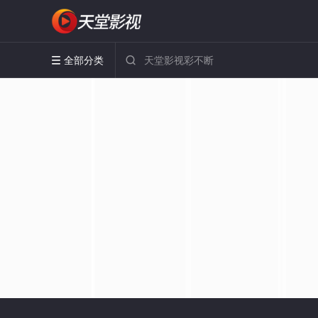
全部分类

