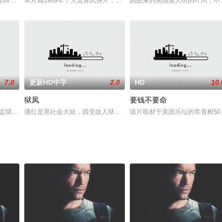
半路产生不测，全数牺牲，张浩代替他的身份成为新卧底。禁毒警周勋截杀阿芙
黄sir为首的警察决心铲除这些劫匪帮派。萧伟龙被诬陷偷了冰箱，百口莫辩之
本片為1969年十大賣座武俠片，由何夢華導演，青春女星秦萍及《
因故来到美国唐人街的叶问，不
7.0
更新HD中字
2.0
HD
10.
狱凤
要钱不要命
，他所有的荣光便不复从前。杨千幻努力求索，可换来的却是监正一句“天命使
了监狱，她从小和母亲生活在一起，但骨子里继承了父亲Link的基因，十分叛逆。
潘红是黑社会大姐，因变故入狱，出狱后和狱中姐妹们合开了一家凤鸣
该片取材于美国乐坛的常青树50