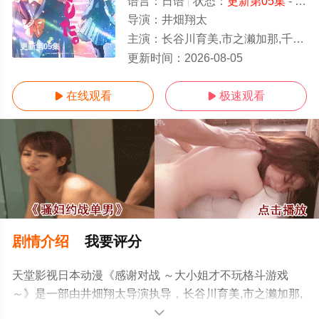
语言：
日语
状态：
更新第05集
- 免费在线观看
导演：
井畑翔太
主演：
长谷川育美,市之濑加那,千本木彩花,下地紫野
更新第05集
更新时间：
2026-08-05
在线观看
极速观看


剧情介绍
我要评分
天堂影视日本动漫《感谢对战 ～大小姐才不玩格斗游戏
～》是一部由井畑翔太导演执导，长谷川育美,市之濑加那,
千本木彩花,下地紫野等演员精彩演绎的日本动漫，手机免
