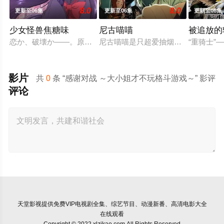
8.0
8.0
更新至06集
更新至06集
更新至06集
少女怪兽焦糖味
尼古喵喵
被追放的
恋か、破壊か――。原因不明の病に悩まされている女子高生・
尼古喵喵是只超爱抽烟的废物兽人！
“重骑士
影片
共
0
条 “感谢对战 ～大小姐才不玩格斗游戏～” 影评
评论
天堂影视
提供免费VIP电视剧全集、综艺节目、动漫新番、高清电影大全
在线观看
Copyright © 2022 xlzikao.com All Rights Reserved