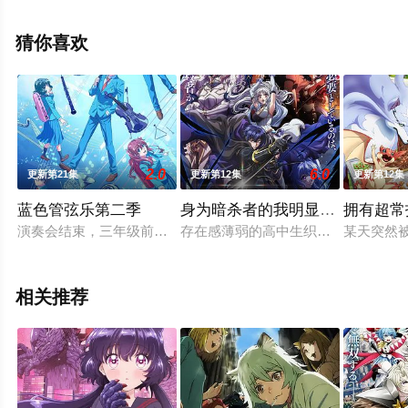
费观看高清无删减完整版动漫全集就上天堂电影网，更多
相关信息可移步至豆瓣动漫、电视猫或剧情网等平台了
猜你喜欢
解。
2.0
6.0
更新第21集
更新第12集
更新第12集
蓝色管弦乐第二季
身为暗杀者的我明显比勇者还强
拥有超常
演奏会结束，三年级前辈正式引退，社团开始了换届。连霸八年
存在感薄弱的高中生织田晶，有一天
某天突然
相关推荐