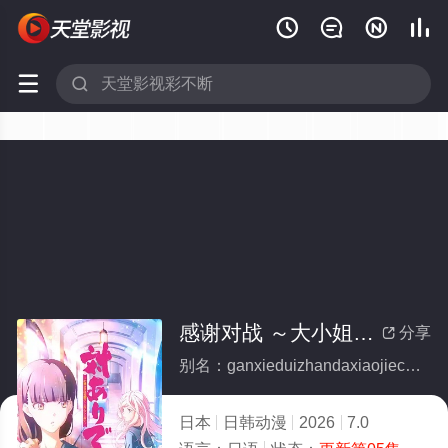






感谢对战 ～大小姐才不玩格斗游戏～
分享

别名：ganxieduizhandaxiaojiecaibuwangedouyouxi
日本
日韩动漫
2026
7.0