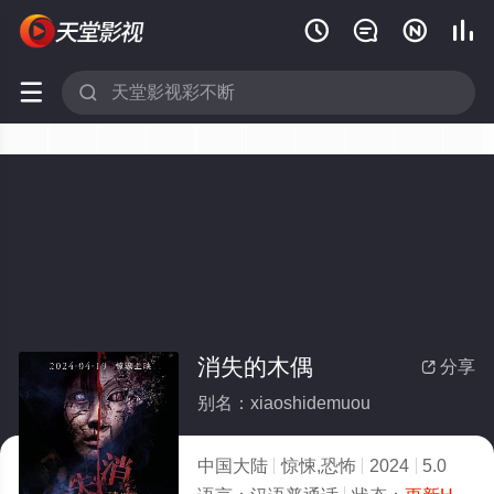






消失的木偶
分享

别名：xiaoshidemuou
中国大陆
惊悚,恐怖
2024
5.0