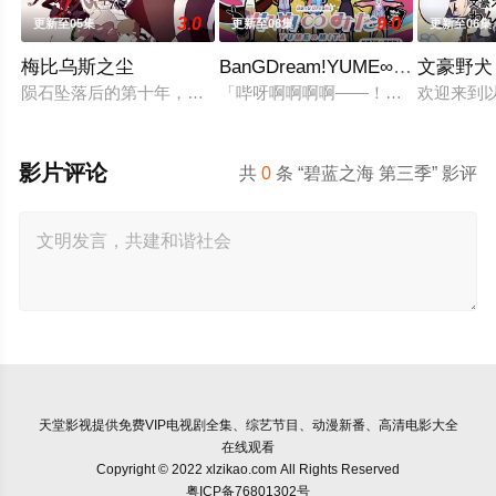
3.0
9.0
更新至05集
更新至08集
更新至06集
梅比乌斯之尘
BanGDream!YUME∞MITA
文豪野犬
陨石坠落后的第十年，由于巨大结晶释放出的神秘粒子“梅比乌斯
「哔呀啊啊啊啊——！！！」为了乐
欢迎来到
影片评论
共
0
条 “碧蓝之海 第三季” 影评
天堂影视
提供免费VIP电视剧全集、综艺节目、动漫新番、高清电影大全
在线观看
Copyright © 2022 xlzikao.com All Rights Reserved
粤ICP备76801302号