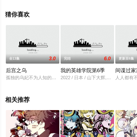
花江夏树,罗伯特·沃特曼,福山润,诸星堇,青山吉能,川田绅司,
水树奈奈,市道真央,大原沙耶香,濑户麻沙美,洲崎绫等演员
猜你喜欢
精彩演绎的日本动漫，手机免费观看高清无删减完整版动
漫全集就上天堂电影网，更多相关信息可移步至豆瓣动
漫、电视猫或剧情网等平台了解。
3.0
6.0
全13集
完结
更新至6集
后宫之乌
我的英雄学院第6季
间谍过家
孤独的乌妃不为人知的真面目，庄严而宏伟的中华幻想谭，开幕
2022 / 日本 / 山下大辉,冈本信彦
人人都有
相关推荐