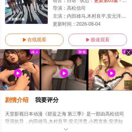
语言：
日语
状态：
更新第05集
- 免费在线观看
导演：
高松信司
主演：
内田雄马,木村良平,安元洋贵,小西克幸,安济知佳,内田真礼,行成桃姬,阿澄佳奈,山
更新第05集
更新时间：
2026-08-04
在线观看
极速观看


剧情介绍
我要评分
天堂影视日本动漫《碧蓝之海 第三季》是一部由高松信司
导演执导，内田雄马,木村良平,安元洋贵,小西克幸,安济知
佳,内田真礼,行成桃姬,阿澄佳奈,山根绮,江口拓也,榎木淳弥,
