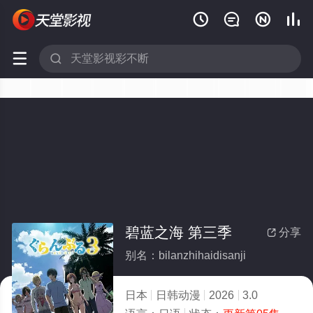






碧蓝之海 第三季
分享

别名：bilanzhihaidisanji
日本
日韩动漫
2026
3.0