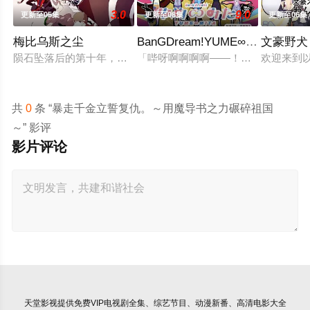
3.0
9.0
更新至05集
更新至08集
更新至06集
梅比乌斯之尘
BanGDream!YUME∞MITA
文豪野犬
陨石坠落后的第十年，由于巨大结晶释放出的神秘粒子“梅比乌斯
「哔呀啊啊啊啊——！！！」为了乐
欢迎来到
共
0
条 “暴走千金立誓复仇。～用魔导书之力碾碎祖国
～” 影评
影片评论
天堂影视
提供免费VIP电视剧全集、综艺节目、动漫新番、高清电影大全