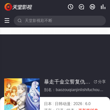






暴走千金立誓复仇。～用魔导书之力碾碎祖国～
分享

别名：baozouqianjinlishifuchouyongmodaoshuzhiliniansuizuguo
日本
日韩动漫
2026
6.0