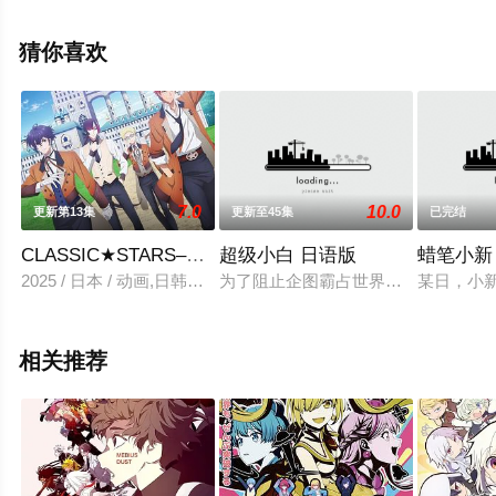
雅章,高野麻里佳等演员精彩演绎的日本动漫，手机免费观
看高清无删减完整版动漫全集就上天堂电影网，更多相关
猜你喜欢
信息可移步至豆瓣动漫、电视猫或剧情网等平台了解。
7.0
10.0
更新第13集
更新至45集
已完结
CLASSIC★STARS–古典乐★之星
超级小白 日语版
蜡笔小新
2025 / 日本 / 动画,日韩动漫
为了阻止企图霸占世界的黑暗势力，
某日，小
相关推荐