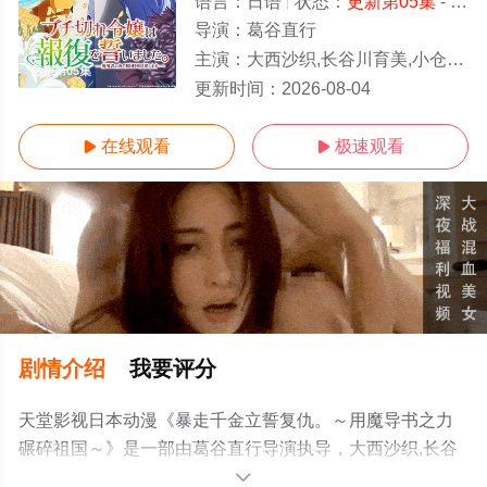
语言：
日语
状态：
更新第05集
- 免费在线观看
导演：
葛谷直行
主演：
大西沙织,长谷川育美,小仓唯,上原步美,芹泽优,石上静香,阿座上洋平,水中雅章,高
更新第05集
更新时间：
2026-08-04
在线观看
极速观看


剧情介绍
我要评分
天堂影视日本动漫《暴走千金立誓复仇。～用魔导书之力
碾碎祖国～》是一部由葛谷直行导演执导，大西沙织,长谷
川育美,小仓唯,上原步美,芹泽优,石上静香,阿座上洋平,水中
