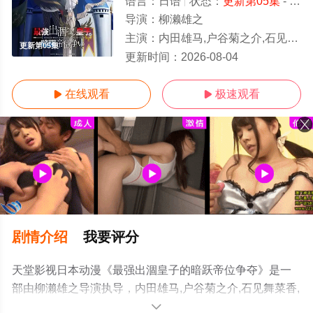
语言：
日语
状态：
更新第05集
- 免费在线观看
导演：
柳濑雄之
主演：
内田雄马,户谷菊之介,石见舞菜香,内田真礼,本渡枫,井上和彦,田丸笃志,竹内良太,
更新第05集
更新时间：
2026-08-04
在线观看
极速观看


剧情介绍
我要评分
天堂影视日本动漫《最强出涸皇子的暗跃帝位争夺》是一
部由柳濑雄之导演执导，内田雄马,户谷菊之介,石见舞菜香,
内田真礼,本渡枫,井上和彦,田丸笃志,竹内良太,斋贺光希,松
