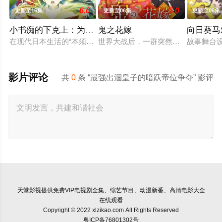
6.0
5.0
更新至16集
更新至06集
更新至06集
小书痴的下克上：为了成为图书管理员不择手段！第四季
鬼之花嫁
向日葵马
在现代日本生活的“本须丽乃”，在决定就职于自己所心愿的图书
世界大战后，一群突然现身的妖怪帮助
故事舞台
影片评论
共
0
条 “最强出涸皇子的暗跃帝位争夺” 影评
天堂影视
提供免费VIP电视剧全集、综艺节目、动漫新番、高清电影大全
在线观看
Copyright © 2022 xlzikao.com All Rights Reserved
粤ICP备76801302号