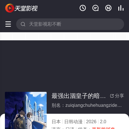






最强出涸皇子的暗跃帝位争夺
分享

别名：zuiqiangchuhehuangzideanyuediweizhengduo
日本
日韩动漫
2026
2.0