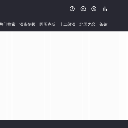




热门搜索
汉密尔顿
阿历克斯
十二怒汉
北国之恋
茶馆