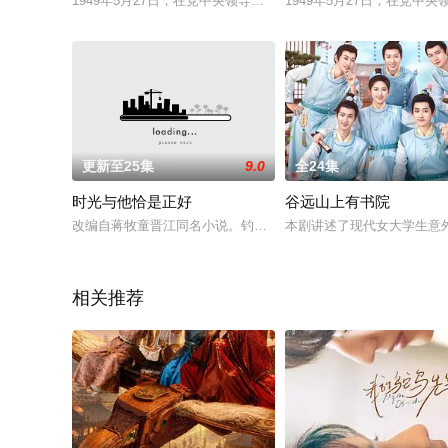
1949年5月27日，在党中央领导下，艰难的上海战役宣告结束
1949年5月27日，在党
更新至25集
9.0
全24集
时光与他恰是正好
谷远山上有书院
改编自蒋牧童晋江同名小说。钓系兔子与腹黑狐狸，反套路的欢
本剧讲述了现代女大学生意
相关推荐