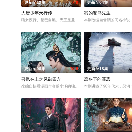
更新至12集
7.0
更新至04集
大唐少年天行传
我的鸵鸟先生
猫女夜行、琵琶自燃、天王显圣、少年失踪......长安怪事扎
本剧改编自含胭的同名小说
更新至06集
10.0
更新至18集
吾凰在上之凤御四方
凛冬下的罪恶
改编自快看漫画作者嗷小泽的独家连载漫画《吾凰在上》。现代少
本剧讲述了90年代末，怒