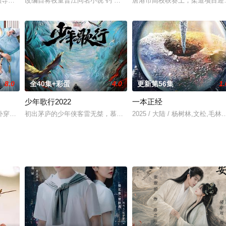
，上海解放。根据党中央决定，由陈毅市长带领曾山、潘汉年等党政军领导，以及
中央领导下，艰难的上海战役宣告结束，上海解放。根据党中央决定，由陈毅市长
改编自蒋牧童晋江同名小说“钓”系兔子与腹黑“狐狸”，反套路的欢
唐港市高校联赛上，柔道项目迎
8.0
全40集+彩蛋
4.0
更新第56集
1.
少年歌行2022
一本正经
喜日常，恰好的时光中，恰好出现的你
外穿越到古代书院后的校园故事。主人公吴芄芄在女扮男装进入书院后，与同窗
初出茅庐的少年侠客雷无桀，慕名前往江湖第一大城——雪月城的途
2025 / 大陆 / 杨树林,文松,