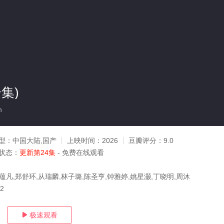
集)
n
型：
中国大陆,国产
上映时间：
2026
豆瓣评分：
9.0
状态：
更新第24集
- 免费在线观看
蕴凡,郑舒环,从瑞麟,林子璐,陈圣亨,钟雅婷,姚星灏,丁晓明,周沐
12
极速观看
