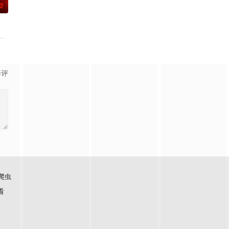
0
与女探长穆英搭档，侦破阎王娶亲、五鬼运财
联手，携手霍仙姑（陈瑶 饰）与九门诸人共赴冒险奇局。一桩401部队的神秘
辉，大平王朝有史以来个以女子进士科三元及第入翰林院的奇女子。十年前的
影评
爬虫
看