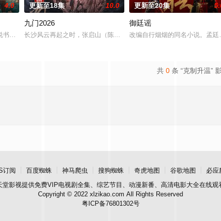
4.0
更新至18集
10.0
更新至20集
5.
九门2026
御廷谣
书班子，偶遇“白天人住屋，晚上鬼占房”的阴阳宅，江淮被掳走配“阴婚”。他
长沙风云再起之时，张启山（陈伟霆 饰）与吴老狗（曾舜晞 饰）强强
改编自行烟烟的同名小说。孟廷
共
0
条 “克制升温” 
S订阅
百度蜘蛛
神马爬虫
搜狗蜘蛛
奇虎地图
谷歌地图
必应
天堂影视
提供免费VIP电视剧全集、综艺节目、动漫新番、高清电影大全在线观
Copyright © 2022 xlzikao.com All Rights Reserved
粤ICP备76801302号