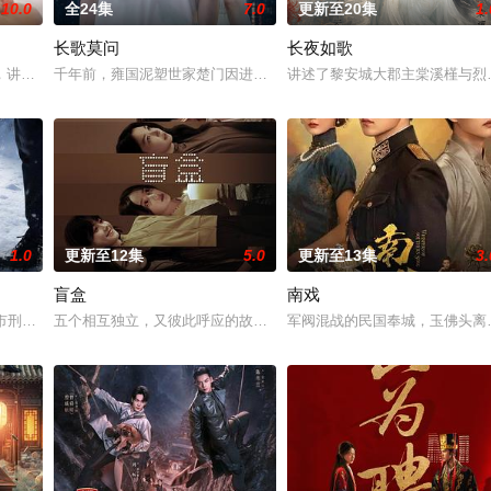
10.0
全24集
7.0
更新至20集
1.
长歌莫问
长夜如歌
堆？少年神探慕天行携竹马神探社成员横扫诡事，从市井少年到长安神探，四人并肩
，讲述了邻家女孩庞倩（苏晓彤 饰）与童年时因一场意外落下身体残缺的少年顾
千年前，雍国泥塑世家楚门因进贡的“十二生肖”离奇流血炸裂，惨遭
讲述了黎安城大郡主棠溪槿与烈
1.0
更新至12集
5.0
更新至13集
3.
盲盒
南戏
女奚圆（姜贞羽 饰）因意外踏入玄机界，继而卷入虎云国内乱的漩涡，身陷重
河市刑侦支队在无普及监控、无DNA鉴定技术的支持下，通过摸排、勘查等传统
五个相互独立，又彼此呼应的故事——用一场精心策划的“夏令营”完成
军阀混战的民国奉城，玉佛头离