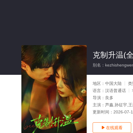
克制升温(全
别名：kezhishengwe
地区：
中国大陆
类
语言：
汉语普通话
导演：
良多
主演：
芦鑫,孙征宇,王
更新时间：
2026-07-
在线观看
