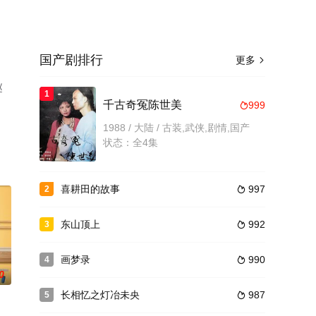
国产剧排行
更多

赵
1
，
千古奇冤陈世美
999

1988 / 大陆 / 古装,武侠,剧情,国产
状态：全4集
喜耕田的故事
997
2

东山顶上
992
3

画梦录
990
4

0
长相忆之灯冶未央
987
5
