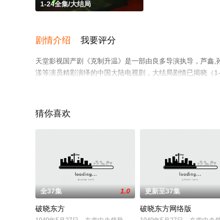
1-24全集/大结局
剧情介绍
我要评分
天堂影视国产剧《克制升温》是一部由良多导演执导，芦鑫,孙征宇
漾等演员精彩演绎的中国大陆电视剧，大结局剧情已揭晓（1
更多相关信息可移步至豆瓣电视剧、电视猫或剧情网等平台
猜你喜欢
全37集
1.0
更新至37集
破晓东方
破晓东方网络版