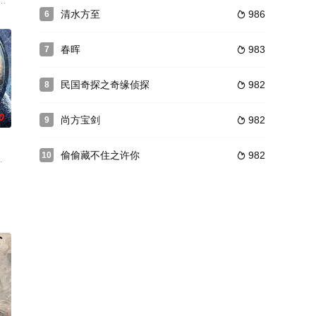
丹阳整
带领曾山、潘汉年等党政军领导，以及丹阳整
喜日常，恰好的时光中，恰好出现的你最近年级突然疯传，一班那个季君行居然有
来了冠军之战！深南大学19岁的选手原莱成为全场瞩目的焦点，最终带着新鲜
清水方至
986
6

春晖
983
7

民国奇探之奇缘侦探
982
8

0
尚方宝剑
982
9

偷偷藏不住之许你
982
10

好友唐文起、祁赡发生的一系列啼笑皆非的故事。
中误入雪落山庄。第一次行侠仗义就因砸了老板萧瑟的客栈被追究赔偿，无奈只
毛林林,周云鹏,田娃,王小虎,林威,赵振廷