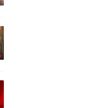
0
踏平
铭夕（何洛洛 饰）的成长印记与深深联结。两
满门流放，楚父以死鸣冤。楚家大小姐楚梓鸢带着滔天恨意，在屠刀落地的瞬间
云峥之间曲折动人的情感，以及他们在复杂局势中坚守初心、勇敢面对困难的
0
重危机，而
刑侦手段，接连破获数起重案要案的艰难过程。
复仇的受害者；临终前与遗憾和解的“无用之人”；共享同一具躯体的人格“刮刮
奇失窃，戏班主横尸戏台，将冷血少帅许又安与昆曲名伶荣筱楠推向不死不休