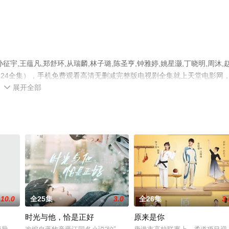
,王蕴凡,郑舒环,从瑞麟,林子璐,陈圣亨,钟雅婷,姚星灏,丁晓明,周沐,
-24全集），手机免费观看高清无删减完整版电视剧全集就上天堂电影网
展开全部
了解。

10.0
全25集
3.0
全26集
3.
时光与他，恰是正好
原来是你