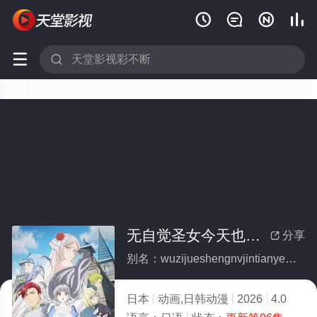






无自觉圣女今天也无意识地释放力量
分享

别名：wuzijueshengnvjintianyewuyishidishifangliliang
日本
动画,日韩动漫
2026
4.0