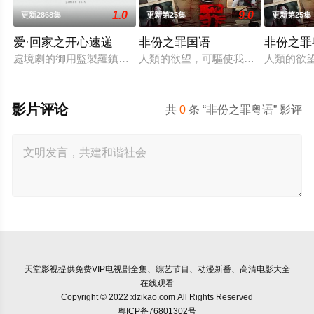
1.0
9.0
更新2868集
更新第25集
更新第25集
爱·回家之开心速递
非份之罪国语
非份之罪
處境劇的御用監製羅鎮岳已經準備開拍新一套處境劇，暫定叫《
人類的欲望，可驅使我們超越自我，
人類的欲
影片评论
共
0
条 “非份之罪粤语” 影评
天堂影视
提供免费VIP电视剧全集、综艺节目、动漫新番、高清电影大全
在线观看
Copyright © 2022 xlzikao.com All Rights Reserved
粤ICP备76801302号