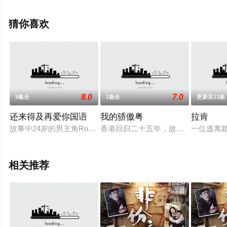
诚,卢宛茵,李家鼎,谭凯琪,邓智坚,江欣燕,黎燕珊,罗冠兰,苏
韵姿,吴沚默,叶靖仪,唐嘉麟,张翼东,胡敏芝,区霭玲,方绍聪,
猜你喜欢
梁证嘉,陈嘉俊,关枫馨,彭等演员精彩演绎的中国香港电视
剧，手机免费观看高清无删减完整版电视剧全集就上天堂
电影网，更多相关信息可移步至豆瓣电视剧、电视猫或剧
情网等平台了解。
8.0
7.0
9集全
1集全
更新至13集
还来得及再爱你国语
我的骄傲粤
拉肯
故事中24岁的男主角Roy（唐禹哲饰），为一段伤逝的爱情守护
香港回归二十五年，故事围绕一个奋
一位逃离
相关推荐