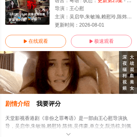
语言：
粤语
状态：
更新第25集
- 免费在线观看
导演：
王心慰
主演：
吴启华,朱敏瀚,赖慰玲,陈炜,吴伟豪,单立文,阮浩棕,刘佩玥,徐荣,何沛珈,贝安琪
更新第25集
更新时间：
2026-08-01
在线观看
极速观看


剧情介绍
我要评分
天堂影视香港剧《非份之罪粤语》是一部由王心慰导演执
导，吴启华,朱敏瀚,赖慰玲,陈炜,吴伟豪,单立文,阮浩棕,刘佩
玥,徐荣,何沛珈,贝安琪,戴祖仪,游嘉欣,江嘉敏,韦家雄,郑子
