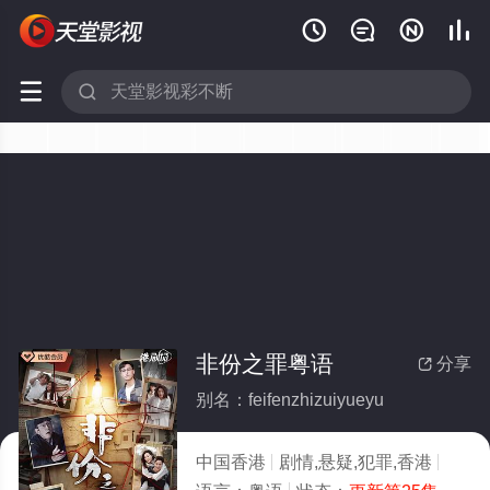






非份之罪粤语
分享

别名：feifenzhizuiyueyu
中国香港
剧情,悬疑,犯罪,香港
2026