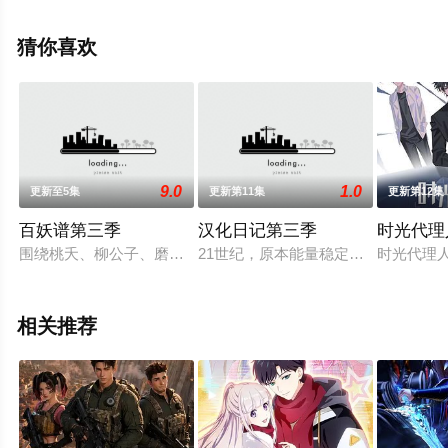
多相关信息可移步至豆瓣动漫、电视猫或剧情网等平台了
解。
猜你喜欢
9.0
1.0
更新至5集
更新第11集
更新第12集
百妖谱第三季
汉化日记第三季
时光代理
围绕桃夭、柳公子、磨牙一行在京师的游历，展示了人与人，人
21世纪，原本能量稳定的人、神、
时光代理
相关推荐