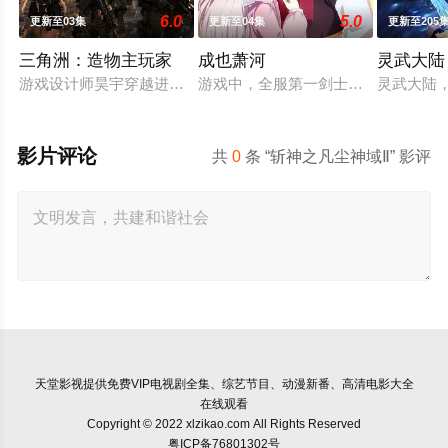
6.0
5.0
更新至03集
更新至04集
更新至205
三角洲：造物主玩家
成也萧河
灵武大陆
游戏设计师昊宇穿越进自设游戏，凭造物主般实力折服林晓，联手
游戏中，全服第一剑士萧无尽和第一
灵武大陆
影片评论
共
0
条 “斩神之凡尘神域Ⅱ” 影评
天堂影视
提供免费VIP电视剧全集、综艺节目、动漫新番、高清电影大全
在线观看
Copyright © 2022 xlzikao.com All Rights Reserved
粤ICP备76801302号