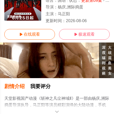
语言：
国语
状态：
更新第09集
- 免费在线观看
导演：
杨庆,洲际捣蛋
主演：
马正阳
更新第09集
更新时间：
2026-08-06
在线观看
极速观看


剧情介绍
我要评分
天堂影视国产动漫《斩神之凡尘神域Ⅱ》是一部由杨庆,洲际
捣蛋导演执导，马正阳等演员精彩演绎的大陆动漫，手机
免费观看高清无删减完整版动漫全集就上天堂电影网，更
