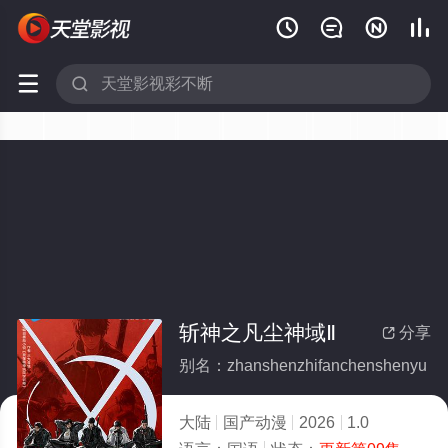






斩神之凡尘神域Ⅱ
分享

别名：zhanshenzhifanchenshenyu
大陆
国产动漫
2026
1.0