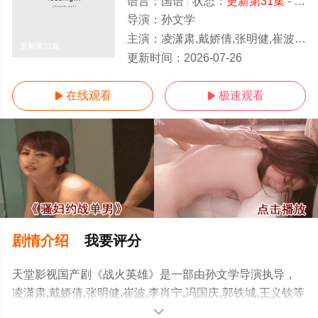
语言：
国语
状态：
更新第31集
- 免费在线观看
导演：
孙文学
主演：
凌潇肃,戴娇倩,张明健,崔波,李肖宁,冯国庆,郭铁城,王义钦
更新第31集
更新时间：
2026-07-26
在线观看
极速观看


剧情介绍
我要评分
天堂影视国产剧《战火英雄》是一部由孙文学导演执导，
凌潇肃,戴娇倩,张明健,崔波,李肖宁,冯国庆,郭铁城,王义钦等
演员精彩演绎的大陆电视剧，手机免费观看高清无删减完
