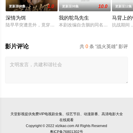
1.0
10.0
更新至08集
更新至08集
更新至12集
深情为饵
我的鸵鸟先生
马背上的
陆早早突遭意外，竟穿越成民国少夫人苏沐晚，醒来，却是丈夫枪
本剧改编自含胭的同名小说，讲述了邻
抗战期间
影片评论
共
0
条 “战火英雄” 影评
天堂影视
提供免费VIP电视剧全集、综艺节目、动漫新番、高清电影大全
在线观看
Copyright © 2022 xlzikao.com All Rights Reserved
粤ICP备76801302号