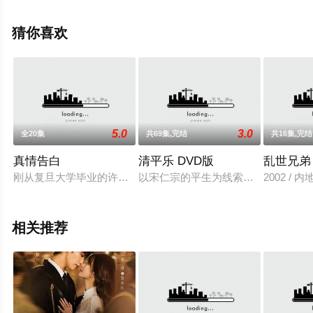
整版电视剧全集就上天堂电影网，更多相关信息可移步至
豆瓣电视剧、电视猫或剧情网等平台了解。
猜你喜欢
5.0
3.0
全20集
共69集,完结
共16集,完结
真情告白
清平乐 DVD版
乱世兄弟
刚从复旦大学毕业的许诺（瞿颖 饰）好不容易拦上一辆出租车
以宋仁宗的平生为线索，既讲述了北
2002 / 
相关推荐