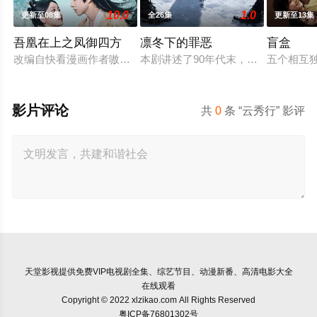
10.0
1.0
更新至08集
全26集
更新至13集
吾凰在上之凤御四方
凛冬下的罪恶
盲盒
改编自快看漫画作者嗷小泽的独家连载漫画《吾凰在上》。现代
本剧讲述了90年代末，怒河市刑侦支
五个相互
影片评论
共
0
条 “云秀行” 影评
天堂影视
提供免费VIP电视剧全集、综艺节目、动漫新番、高清电影大全
在线观看
Copyright © 2022 xlzikao.com All Rights Reserved
粤ICP备76801302号