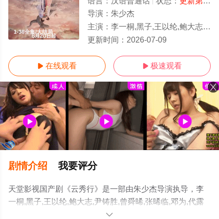
语言：
汉语普通话
状态：
更新第36集
导演：
朱少杰
主演：
李一桐,黑子,王以纶,鲍大志,尹铸胜,曾舜晞,张晞临,邓为,代露娃,简宇熙,邓孝慈
1-36全集/大结局
更新时间：
2026-07-09
在线观看
极速观看


剧情介绍
我要评分
天堂影视国产剧《云秀行》是一部由朱少杰导演执导，李
一桐,黑子,王以纶,鲍大志,尹铸胜,曾舜晞,张晞临,邓为,代露
娃,简宇熙,邓孝慈,程泓鑫,范静雯,田嘉瑞等演员精彩演绎的
