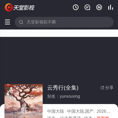






云秀行(全集)
分享

别名：yunxiuxing
中国大陆
中国大陆,国产
2026
4.0