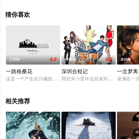
中国大陆电视剧，大结局剧情已揭晓（1-36全集），手机
免费观看高清无删减完整版电视剧全集就上天堂电影网，
猜你喜欢
更多相关信息可移步至豆瓣电视剧、电视猫或剧情网等平
台了解。
4.0
9.0
已完结
42集全
全24集
一路格桑花
深圳合租记
一念梦离
这是一个产生在川藏线上的故事。大年夜学毕业生李青格为了破
屌丝宋小雷毕业后来到了大年夜都会
凌渊在一
相关推荐