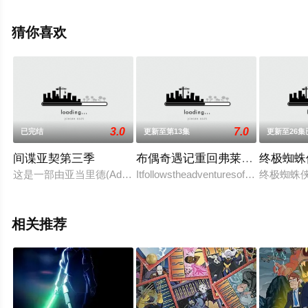
蕾等演员精彩演绎的美国动漫，大结局剧情已揭晓（全12
集），手机免费观看高清无删减完整版动漫全集就上天堂
猜你喜欢
电影网，更多相关信息可移步至豆瓣动漫、电视猫或剧情
网等平台了解。
3.0
7.0
已完结
更新至第13集
更新至26集
间谍亚契第三季
布偶奇遇记重回弗莱戈石窟
终极蜘蛛
这是一部由亚当里德(Adam meijubar.net Reed)制作的时
Itfollowstheadventuresofagroupofcave
终极蜘蛛侠
相关推荐