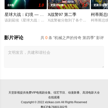
1.0
3.0
全8集
更新至08集
更新至02集
星球大战：幻境 — 第九个绝地武士
X战警97 第二季
柯蒂斯总
该剧延续《星球大战：幻境》的世界观，见证绝地武士崭新篇章
X战警被分散到了各个时间线，从过去
柯蒂斯总统
影片评论
共
0
条 “机械之声的传奇 第四季” 影评
天堂影视
提供免费VIP电视剧全集、综艺节目、动漫新番、高清电影大全
在线观看
Copyright © 2022 xlzikao.com All Rights Reserved
粤ICP备76801302号