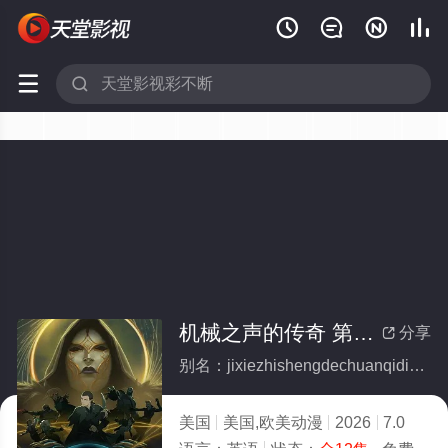






机械之声的传奇 第四季(全集)
分享

别名：jixiezhishengdechuanqidisiji
美国
美国,欧美动漫
2026
7.0