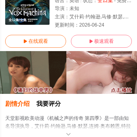
语言：
英语
状态：
全12集
- 免费在线观看
导演：
未知
主演：
艾什莉·约翰逊,马修·默瑟,连姆·奥布赖恩,特拉维斯·威林厄姆,萨姆·里格尔,塔利
全12集/全集
更新时间：
2026-06-24
在线观看
极速观看


剧情介绍
我要评分
天堂影视欧美动漫《机械之声的传奇 第四季》是一部由知
名导演执导，艾什莉·约翰逊,马修·默瑟,连姆·奥布赖恩,特拉
维斯·威林厄姆,萨姆·里格尔,塔利辛·贾夫,劳拉·贝利,玛丽莎·
