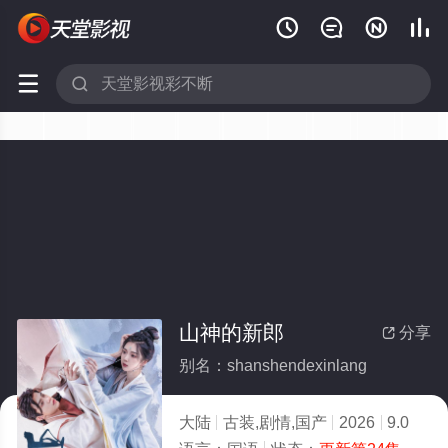






山神的新郎
分享

别名：shanshendexinlang
大陆
古装,剧情,国产
2026
9.0