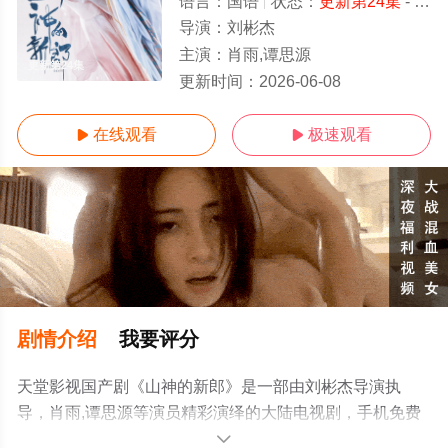
语言：
国语
状态：
更新第24集
- 免费在线观看
导演：
刘彬杰
主演：
肖雨,谭思源
更新第24集
更新时间：
2026-06-08
在线观看
极速观看


剧情介绍
我要评分
天堂影视国产剧《山神的新郎》是一部由刘彬杰导演执
导，肖雨,谭思源等演员精彩演绎的大陆电视剧，手机免费
观看高清无删减完整版电视剧全集就上天堂电影网，更多
