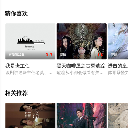
相关信息可移步至豆瓣电视剧、电视猫或剧情网等平台了
解。
猜你喜欢
3.0
1.0
更新第12集
完结
完结
我是班主任
黑天咖啡屋之古蜀遗踪
进击的皇
该剧讲述班主任老莫、姚静和高三“拿手班”学生的毕业班故事，
暄暄从小都会做着有关远古国度的梦
体育系怪
相关推荐