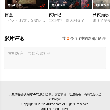
5.0
5.0
更新至13集
更新至17集
更新至22集
盲盒
夜语记
长夜如歌
五个相互独立，又彼此呼应的故事——用一场精心策划的“夏令营”
2025年7月网络剧备案当代 都市 海
讲述了黎
影片评论
共
0
条 “山神的新郎” 影评
天堂影视
提供免费VIP电视剧全集、综艺节目、动漫新番、高清电影大全
在线观看
Copyright © 2022 xlzikao.com All Rights Reserved
粤ICP备76801302号