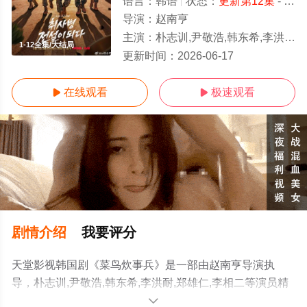
语言：
韩语
状态：
更新第12集
- 免费在线观看
导演：
赵南亨
主演：
朴志训,尹敬浩,韩东希,李洪耐,郑雄仁,李相二
1-12全集/大结局
更新时间：
2026-06-17
在线观看
极速观看


剧情介绍
我要评分
天堂影视韩国剧《菜鸟炊事兵》是一部由赵南亨导演执
导，朴志训,尹敬浩,韩东希,李洪耐,郑雄仁,李相二等演员精
彩演绎的韩国电视剧，大结局剧情已揭晓（1-12全集），
