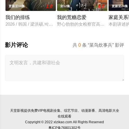
1.0
6.0
更新至04集
全12集
更新至24集
我们的排练
我的荒糖恋爱
家庭关系
2026 / 韩国 / 梁洪硕,박성현
野心勃勃的女检察官高恩世（贺营 饰
本剧讲述
影片评论
共
0
条 “菜鸟炊事兵” 影评
天堂影视
提供免费VIP电视剧全集、综艺节目、动漫新番、高清电影大全
在线观看
Copyright © 2022 xlzikao.com All Rights Reserved
粤ICP备76801302号