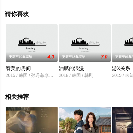
手机免费观看高清无删减完整版电视剧全集就上天堂电影
网，更多相关信息可移步至豆瓣电视剧、电视猫或剧情网
猜你喜欢
等平台了解。
4.0
7.0
更新至10集完结
更新至38集完结
更新至06集
宥美的房间
油腻的浪漫
游X关系
2015 / 韩国 / 孙丹菲李伊庚金显祐尹真旭
2018 / 韩国 / 韩剧
2019 / 未
相关推荐