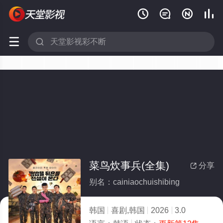






菜鸟炊事兵(全集)
分享

别名：cainiaochuishibing
韩国
喜剧,韩国
2026
3.0