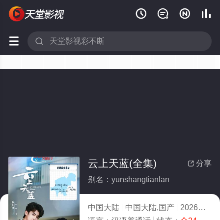






云上天蓝(全集)
分享

别名：yunshangtianlan
中国大陆
中国大陆,国产
2026
2.0