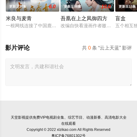
6.0
10.0
更新至17集
更新至08集
更新至13集
米良与麦青
吾凰在上之凤御四方
盲盒
一根网线连接了中国鹿鸣村和英国牛津，麦香通过视频向米良宣
改编自快看漫画作者嗷小泽的独家连
五个相互
影片评论
共
0
条 “云上天蓝” 影评
天堂影视
提供免费VIP电视剧全集、综艺节目、动漫新番、高清电影大全
在线观看
Copyright © 2022 xlzikao.com All Rights Reserved
粤ICP备76801302号