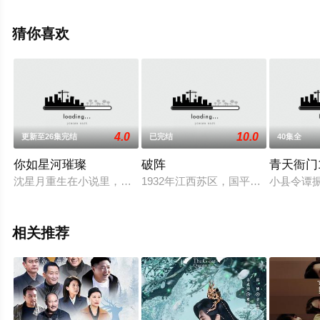
剧情已揭晓（1-24全集），手机免费观看高清无删减完整
版电视剧全集就上天堂电影网，更多相关信息可移步至豆
猜你喜欢
瓣电视剧、电视猫或剧情网等平台了解。
4.0
10.0
更新至26集完结
已完结
40集全
你如星河璀璨
破阵
青天衙门
沈星月重生在小说里，小说人物设置：沈星月是悲惨女配，被人
1932年江西苏区，国平易近党对苏
小县令谭
相关推荐