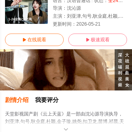
语言：
汉语普通话
状态：
全24集
- 
导演：
沈沁源
主演：
刘亚津,句号,耿业庭,杜颖,金子璇,姚尧,扣卫龙,苗博,祁晨,天赐,姚懿纯,涵镇
1-24全集/大结局
更新时间：
2026-05-21
在线观看
极速观看


剧情介绍
我要评分
天堂影视国产剧《云上天蓝》是一部由沈沁源导演执导，
刘亚津,句号,耿业庭,杜颖,金子璇,姚尧,扣卫龙,苗博,祁晨,天
赐,姚懿纯,涵镇等演员精彩演绎的中国大陆电视剧，大结局
