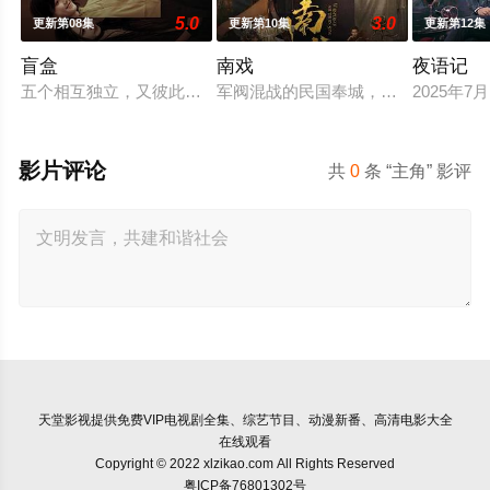
5.0
3.0
更新第08集
更新第10集
更新第12集
盲盒
南戏
夜语记
五个相互独立，又彼此呼应的故事——用一场精心策划的“夏令营”
军阀混战的民国奉城，玉佛头离奇失
2025年
影片评论
共
0
条 “主角” 影评
天堂影视
提供免费VIP电视剧全集、综艺节目、动漫新番、高清电影大全
在线观看
Copyright © 2022 xlzikao.com All Rights Reserved
粤ICP备76801302号