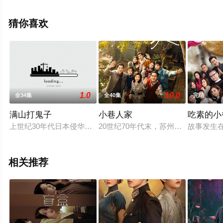
演绎的中国大陆电视剧，大结局剧情已揭晓（1-48全
集），手机免费观看高清无删减完整版电视剧全集就上天
猜你喜欢
堂电影网，更多相关信息可移步至豆瓣电视剧、电视猫或
剧情网等平台了解。
1.0
10.0
全34集
全40集
完结
满山打鬼子
小巷人家
吃素的小
上世纪30年代日本侵华战争期间，东北小镇注水镇，来了一群日
20世纪70年代末，苏州棉纺厂家属
故事发生
相关推荐