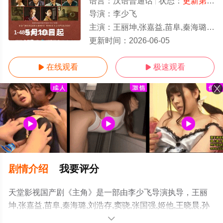
语言：
汉语普通话
状态：
更新第48集
导演：
李少飞
主演：
王丽坤,张嘉益,苗阜,秦海璐,刘浩存,窦骁,张国强,姬他,王晓晨,孙浩,李泽锋,扈
1-48全集/大结局
更新时间：
2026-06-05
在线观看
极速观看


剧情介绍
我要评分
天堂影视国产剧《主角》是一部由李少飞导演执导，王丽
坤,张嘉益,苗阜,秦海璐,刘浩存,窦骁,张国强,姬他,王晓晨,孙
浩,李泽锋,扈耀之,王海燕,石文中,翟子路,韩沛颖等演员精彩
