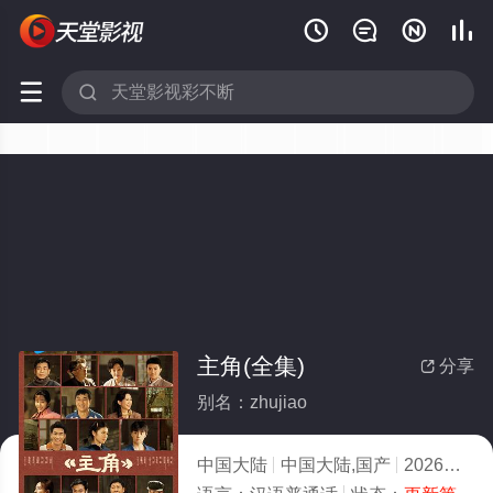






主角(全集)
分享

别名：zhujiao
中国大陆
中国大陆,国产
2026
1.0