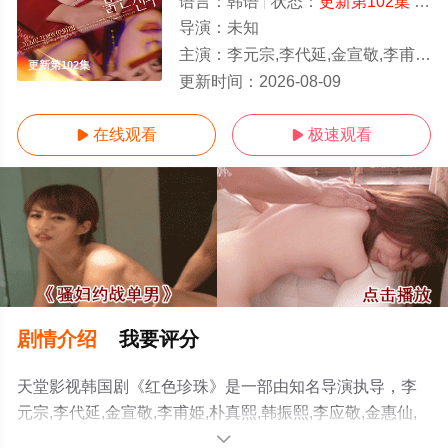
语言：
韩语
状态：
更新第102集
- 免费在线观看
导演：
未知
主演：
李元宗,李代延,金宣敬,李甫姫,朴真熙,韩振熙,李应敬,金惠仙,이정용,채빈
更新第102集
更新时间：
2026-08-09
在线观看
极速观看


剧情介绍
我要评分
天堂影视韩国剧《红色珍珠》是一部由知名导演执导，李
元宗,李代延,金宣敬,李甫姫,朴真熙,韩振熙,李应敬,金惠仙,
이정용,채빈等演员精彩演绎的韩国电视剧，手机免费观看
