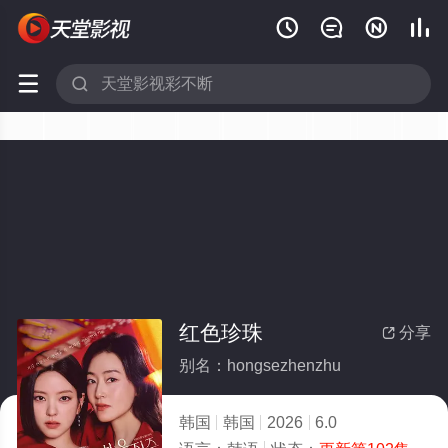






红色珍珠
分享

别名：hongsezhenzhu
韩国
韩国
2026
6.0