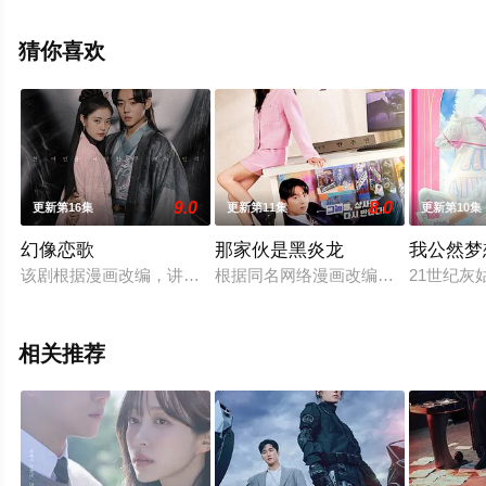
高清无删减完整版电视剧全集就上天堂电影网，更多相关
信息可移步至豆瓣电视剧、电视猫或剧情网等平台了解。
猜你喜欢
9.0
8.0
更新第16集
更新第11集
更新第10集
幻像恋歌
那家伙是黑炎龙
我公然梦
该剧根据漫画改编，讲述有着相反双重人格的男人和喜欢他的女
根据同名网络漫画改编的作品，讲述了
21世纪
相关推荐