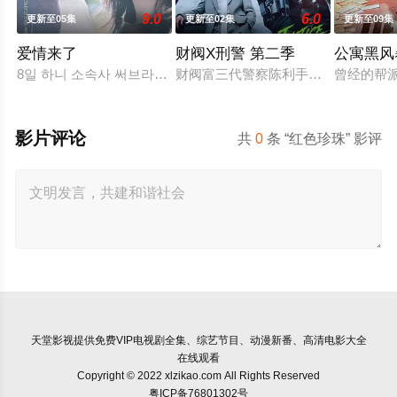
9.0
6.0
更新至05集
更新至02集
更新至09集
爱情来了
财阀X刑警 第二季
公寓黑风
8일 하니 소속사 써브라임 측은 OSEN에 “하니가 KBS2 새 주말
财阀富三代警察陈利手（安普贤 饰）
曾经的帮
影片评论
共
0
条 “红色珍珠” 影评
天堂影视
提供免费VIP电视剧全集、综艺节目、动漫新番、高清电影大全
在线观看
Copyright © 2022 xlzikao.com All Rights Reserved
粤ICP备76801302号