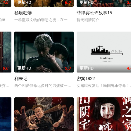
4.0
更新HD
6.0
更新HD
3.
秘境狂蟒
菲律宾恐怖故事15
0 天无法出门。在资源消耗殆尽与未知神秘威胁的双重逼迫下，一家人必须想方
的童年中长大，母亲又突然失踪后，他踏上了寻母之旅。这不仅是对母亲下落的
一群盗取文物的罪恶之徒，在一次盗宝途中遇到神秘事件集体神秘消失
暂无剧情简介
6.0
更新HD
5.0
更新HD
4.
利未记
密案1922
结婚。结果妹妹在老剧院求婚后直接被邪灵缠上，整个人性情大变，怪事接二连
夫乔恩迎来了为人父母的新篇章。然而萨迦的喜悦被一股令人发寒的疑惧笼罩—
两个相爱但命运多舛的男孩被一个暴力的存在所纠缠，这个存在会以
女鬼暗夜复活！民国鬼杀夺命！白