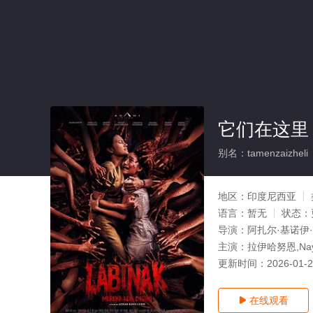
它们在这里
别名：tamenzaizheli
地区：
印度尼西亚
语言：
暂无
状态：
导演：
阿扎尔·基诺伊
主演：
拉伊哈努恩,Nayla·
更新时间：
2026-01-
在线观看
