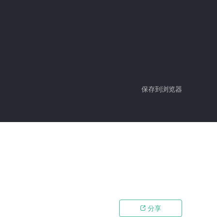
保存到浏览器
分享
