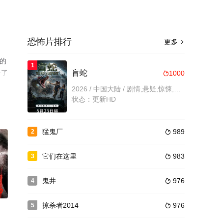
恐怖片排行
更多

绎的
1
台了
盲蛇
1000

2026 / 中国大陆 / 剧情,悬疑,惊悚,冒险,恐怖
状态：更新HD
猛鬼厂
989
2

它们在这里
983
3

鬼井
976
4

0
掠杀者2014
976
5
