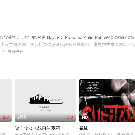
拉伊哈努恩,Nayla·D.·Purnama,Arifin·Putra等演员精彩演
就上天堂电影网，更多相关信息可移步至豆瓣电影、电视猫或剧情网等平
展开全部

2.0
超清
7.0
HD
6.
吸血少女大战再生萝莉
撒旦