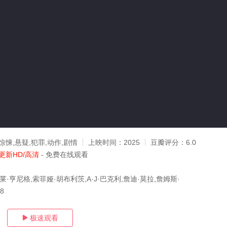
惊悚,悬疑,犯罪,动作,剧情
上映时间：
2025
豆瓣评分：
6.0
更新HD/高清
- 免费在线观看
莱·亨尼格,索菲娅·胡布利茨,A·J·巴克利,詹迪·莫拉,詹姆斯·
08
极速观看
