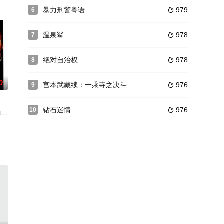
入监狱。这个被囚禁的人是拥有好几个孩子的父亲，孩子们多少都对父亲的处境
被百姓误解。遭到驱赶和攻击。青蛇负伤逃离，遇到小鬼，两人结伴而行。青
暴力刑警粤语
979
6

温泉鲨
978
7

绝对自治权
978
8

0
宫本武藏续：一乘寺之决斗
976
9

钻石迷情
976
10

了救助一个跌落铁轨的男子，他们二人遭到电车
费公路和凯撒这几个敢死队的铁哥们正享受大战之后的难得惬意可是好景不长，
aul Newman 饰）在自己设计的旧金山摩天大楼竣工之际，希望抛开工作，开