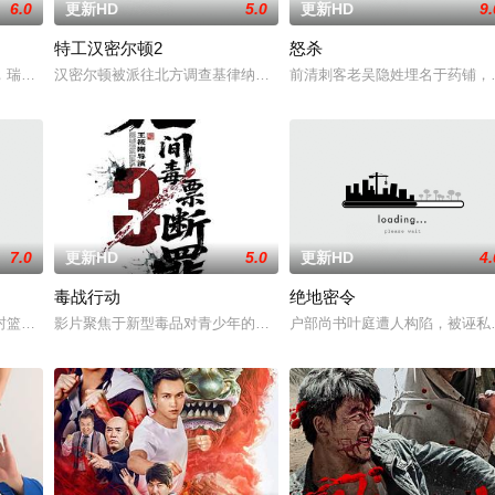
6.0
更新HD
5.0
更新HD
9.
特工汉密尔顿2
怒杀
。然而，他被说服去执行他最擅长的任务——前往波兰找回一个掌握重要信息的
，瑞典攻击潜水员遇害。汉密尔顿，受害者的老友，前往法国土伦军事基地展开
汉密尔顿被派往北方调查基律纳太空项目的间谍行为，同时发现有人
前清刺客老吴隐姓埋名于药铺，
7.0
更新HD
5.0
更新HD
4.
毒战行动
绝地密令
生活。一名科学家被绑架，重要信息面临泄露风险。汉密尔顿决定返回未婚妻身
封篮球梦。为完成病危师兄的嘱托，他接手一支被嘲为“无胜利队”的业余球队。
影片聚焦于新型毒品对青少年的危害，对社会秩序的破坏为主题，旨
户部尚书叶庭遭人构陷，被诬私