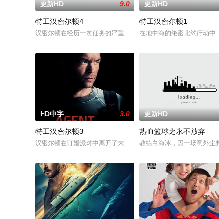
更新HD
9.0
更新HD
特工汉密尔顿4
特工汉密尔顿1
汉密尔顿在经历一次任务的严重后果后，陷入了自我毁灭的状态
在地中海的绝密北约行动中
HD中字
3.0
更新HD
特工汉密尔顿3
热血篮球之永不放弃
汉密尔顿在订婚派对中离开了未婚妻，但他内心仍然渴望过正常
教练白海冰，因一场意外尘