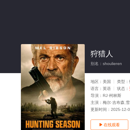
狩猎人
别名：shoulieren
地区：
美国
类型：
语言：
英语
状态：
导演：
RJ·柯林斯
主演：
梅尔·吉布森,雪
更新时间：
2025-12-
在线观看
