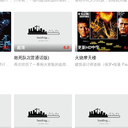
ugh the eyes of 'Tu', an ambitious young
八年前，一场与超强武器炸弹的案件被隐藏真相，仅存活的人也被送
青蛇不吃人只吃妖，但在杭州城
9.0
超清
6.0
更新HD中字
6.
敢死队2(普通话版)
火烧摩天楼
必須運用自身的軍事技術與戰略技巧保衛自家王國。本片改編自真實故事。
野计（二宫和也 饰）在电车站重逢初中时代的好友加藤胜（松山健一 饰）。为
再次经历了一番炮火密集的血雨腥风，巴尼、圣诞、贡纳、比利、收
建筑设计师道格（保罗•纽曼 P