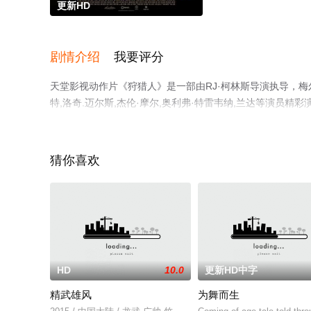
更新HD
剧情介绍
我要评分
天堂影视动作片《狩猎人》是一部由RJ·柯林斯导演执导，梅尔·吉
特,洛奇.迈尔斯,杰伦·摩尔,奥利弗·特雷韦纳,兰达等演员
网，更多相关信息可移步至豆瓣电影、电视猫或剧情网等平
猜你喜欢
HD
10.0
更新HD中字
精武雄风
为舞而生