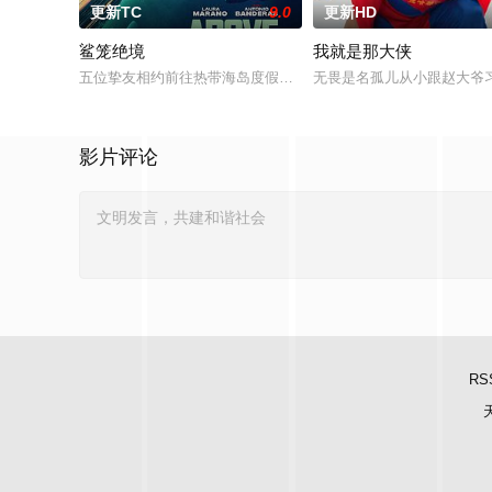
更新TC
9.0
更新HD
鲨笼绝境
我就是那大侠
五位挚友相约前往热带海岛度假，计划在碧蓝海域中体验刺激的
无畏是名孤儿从小跟赵大爷
影片评论
RS