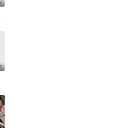
0
瑞典商人。在
调查。他与克里斯汀伪装身份，深入追查案件背景
从瑞典窃取秘密武器材料。他被调至布鲁塞尔担任国防部长保镖，而叛乱分子计
却为守护单亲母女小茜和依依，被迫出手击杀黑帮一伙而暴露身份。幕后黑手
0
边，并计划未
当一群问题少年遇上背负阴影的教练，他们面对
在通过电影让观众意识到毒品的可怕，着重塑造了缉毒警察在危险环境中坚守岗
贪国库银两，身陷囹圄在即，叶庭急召其子叶护相见。叶护心知父亲蒙冤，却