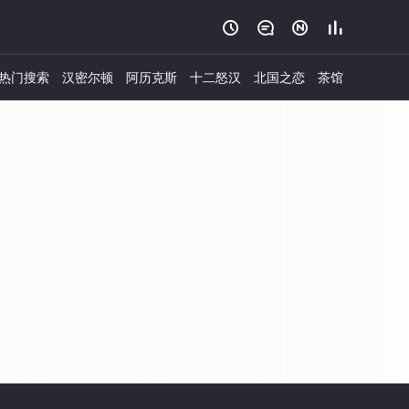




热门搜索
汉密尔顿
阿历克斯
十二怒汉
北国之恋
茶馆