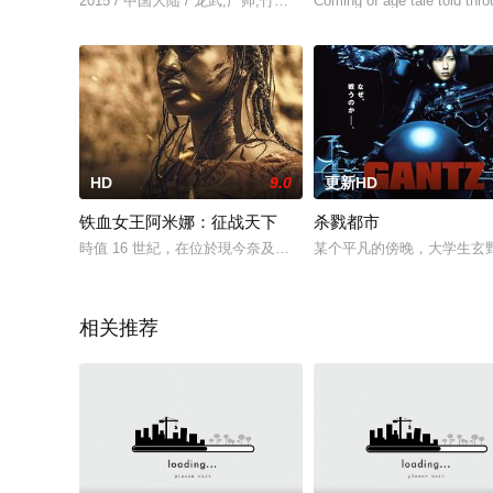
2015 / 中国大陆 / 龙武,广帅,竹子,凡凡,王博文
Coming of age tale told thro
HD
9.0
更新HD
铁血女王阿米娜：征战天下
杀戮都市
時值 16 世紀，在位於現今奈及利亞扎里亞的扎造王國，阿米娜
某个平凡的傍晚，大学生玄
相关推荐