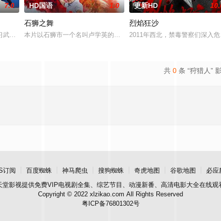
7.0
HD国语
1.0
更新HD
10.
石狮之舞
烈焰狂沙
鲨鱼笼潜水，同时享受奢靡的派对狂欢。然而他们浑然不知，这趟旅程不过是一
习武收废品，做事一根筋的他总被误解。在经历一次重大事件后，被迫加入保健
本片以石狮市一个名叫卢学英的年轻人为主人公，以他的一段人生经
2011年西北，禁毒警察们深
共
0
条 “狩猎人” 
S订阅
百度蜘蛛
神马爬虫
搜狗蜘蛛
奇虎地图
谷歌地图
必应
天堂影视
提供免费VIP电视剧全集、综艺节目、动漫新番、高清电影大全在线观
Copyright © 2022 xlzikao.com All Rights Reserved
粤ICP备76801302号