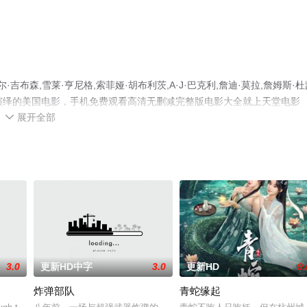
布森,雪莱·亨尼格,索菲娅·胡布利茨,A·J·巴克利,詹迪·莫拉,詹姆斯·杜
精彩演绎的美国电影，手机免费观看高清无删减完整版电影大全就上天堂电影
展开全部
台了解。

3.0
更新HD中字
3.0
更新HD
9.
炸弹部队
青蛇缘起