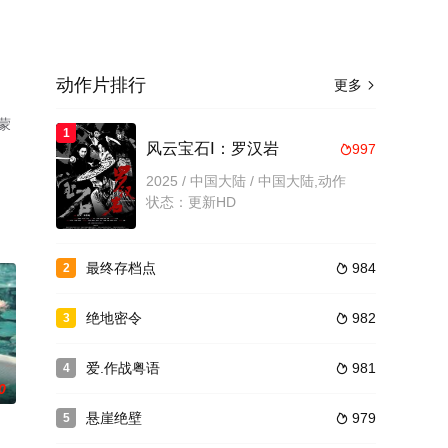
动作片排行
更多

蒙
1
风云宝石Ⅰ：罗汉岩
997

2025 / 中国大陆 / 中国大陆,动作
状态：更新HD
最终存档点
984
2

绝地密令
982
3

爱.作战粤语
981
4

0
悬崖绝壁
979
5
