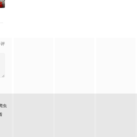
0
场精心布局的
品公司，实现了自我价值体验到社会存在感。后因
历为媒介。讲述了石狮当地非物质文化遗产——石狮狮阵，是如何传承、发展的
入危险境地，与毒贩展开了一场惊心动魄的较量。三年后，杨天追查战友马超遇害
影评
爬虫
看