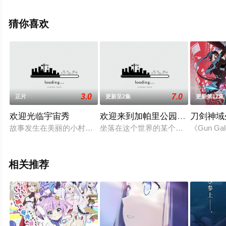
坂昌也,宫野真守,早见沙织,绿川光,斧笃,子安武人等演员精
彩演绎的日本动漫，大结局剧情已揭晓（1-12全集），手
猜你喜欢
机免费观看高清无删减完整版动漫全集就上天堂电影网，
更多相关信息可移步至豆瓣动漫、电视猫或剧情网等平台
了解。
3.0
7.0
正片
更新至2集
更新第12集
欢迎光临宇宙秀
欢迎来到加帕里公园第三季
刀剑神域外传
故事发生在美丽的小村庄村川村，时值暑期，夏纪、小周以及小
坐落在这个世界的某个角落的超大型
《Gun 
相关推荐