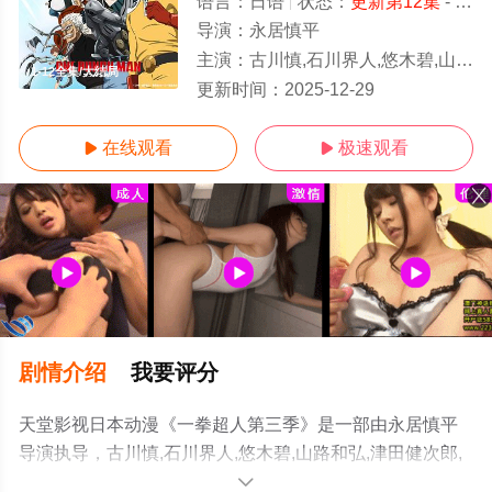
语言：
日语
状态：
更新第12集
- 免费在线观看
导演：
永居慎平
主演：
古川慎,石川界人,悠木碧,山路和弘,津田健次郎,高山南,安元洋贵,樱井孝宏,浪川大
1-12全集/大结局
更新时间：
2025-12-29
在线观看
极速观看


剧情介绍
我要评分
天堂影视日本动漫《一拳超人第三季》是一部由永居慎平
导演执导，古川慎,石川界人,悠木碧,山路和弘,津田健次郎,
高山南,安元洋贵,樱井孝宏,浪川大辅,日野聪,鸟海浩辅,小野
