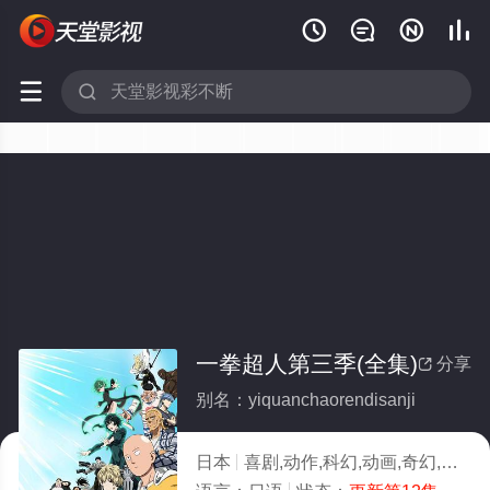






一拳超人第三季(全集)
分享

别名：yiquanchaorendisanji
日本
喜剧,动作,科幻,动画,奇幻,日韩动漫