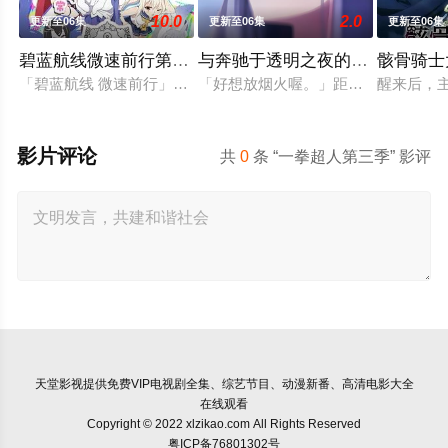
10.0
2.0
更新至06集
更新至06集
更新至06集
碧蓝航线微速前行第二季
与奔驰于透明之夜的你，谈一场
骸骨骑士
「碧蓝航线 微速前行」第2季制作决定。
「好想放烟火喔。」距离放烟火的季
醒来后，
影片评论
共
0
条 “一拳超人第三季” 影评
天堂影视
提供免费VIP电视剧全集、综艺节目、动漫新番、高清电影大全
在线观看
Copyright © 2022 xlzikao.com All Rights Reserved
粤ICP备76801302号