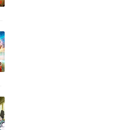
0
岛指出漫
后对抗敌人大军，就在他终于消灭敌人回到城镇时
香去世以后，留下了价值20亿日圆的丰厚遗产和一封遗书。在遗书中他宣布，只
收到的唯一奖励就只有——广阔的领地。与生活在当地的鬼人族少女‧阿尔娜
0
走向灭亡之际，一名外星人独自逃往了地球
从旁协助知名灵能力者·神威除灵。 拥有压倒性灵力的神威，除灵方式却是前所
与地球极其相似的星球，某日遭到了来自外星的宇宙怪兽袭击 在星球崩毁、走向
繁荣的魔国联