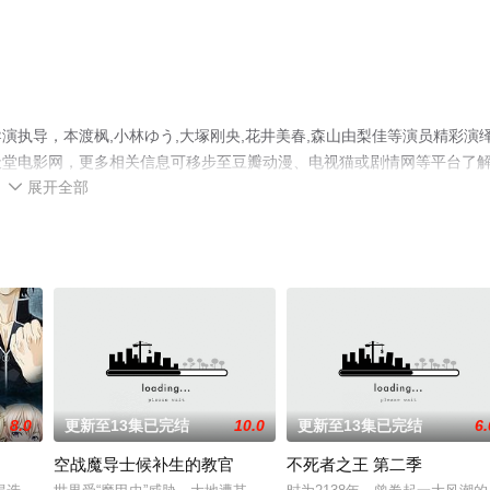
执导，本渡枫,小林ゆう,大塚刚央,花井美春,森山由梨佳等演员精彩演
天堂电影网，更多相关信息可移步至豆瓣动漫、电视猫或剧情网等平台了
展开全部

8.0
更新至13集已完结
10.0
更新至13集已完结
6.
空战魔导士候补生的教官
不死者之王 第二季