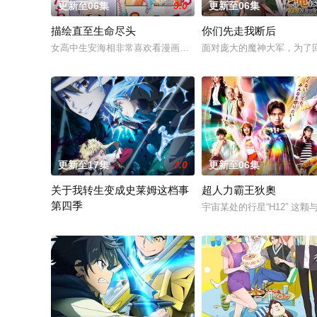
更新至06集
9.0
更新至06集
描绘直至生命尽头
你们先走我断后
女高中生安海相非常喜欢看漫画，尤其是 ☆野0 的《机器太与
面对庞大的魔神大军，为了
更新至17集
7.0
更新至06集
关于我转生变成史莱姆这档事
超人力霸王狄奧
第四季
宇宙某处的行星“H12” 
举办开国祭并与各国缔结邦交的魔国联邦，开始朝着实现人类与