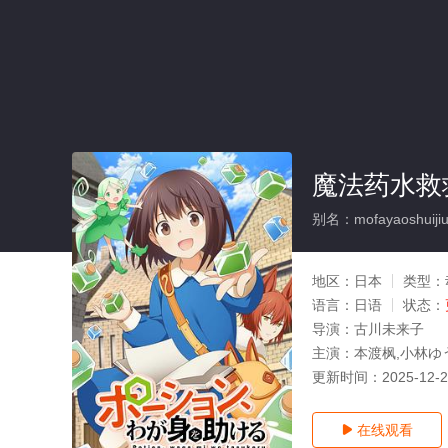
魔法药水救
别名：mofayaoshuijiu
地区：
日本
类型：
语言：
日语
状态：
导演：
古川未来子
主演：
本渡枫,小林ゆ
更新时间：
2025-12-
在线观看
