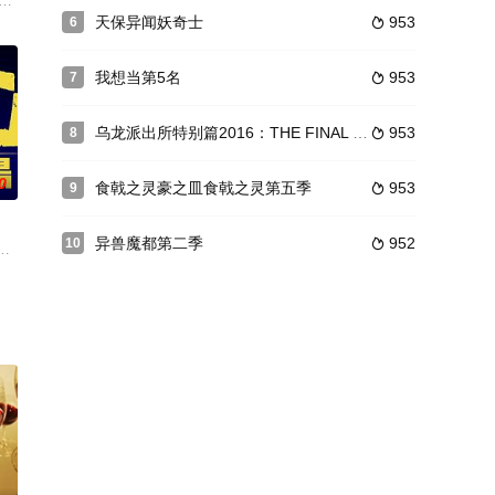
游都市里。人类当中诞生出以魔力对抗“魔甲虫”的魔法师——空战魔导士。就读
的虚拟现实体感型网络游戏《YGGDRASIL》即将迎来停服。玩家飞鼠在曾经
天保异闻妖奇士
953
6

我想当第5名
953
7

乌龙派出所特别篇2016：THE FINAL 两津勘吉最后的一天
953
8

0
食戟之灵豪之皿食戟之灵第五季
953
9

异兽魔都第二季
952
10

山、恋爱的刺
到他的突然归来。初中时一度搬迁到遥远城市的同
妖女妲己（加素由美 配音）魅惑，终日沉迷在酒池肉林之中。妲己代领其一帮
ンどうがげきじょう）はYoutubeで毎週月曜23:30に期間限定で配信された