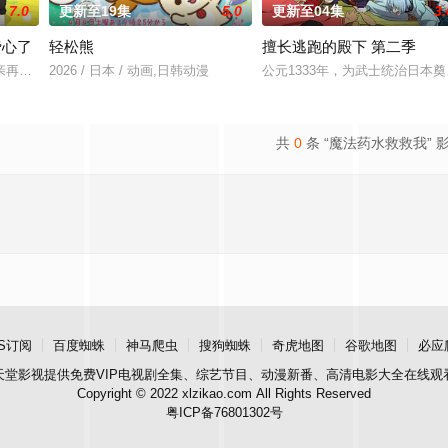
7.0
更新至19集
5.0
更新至04集
3.
费心了
轻松熊
擅长逃跑的殿下 第二季
亲再婚而搬家。但让她没想到的是，竟多了四个弟弟，令她大为震惊！虽然她全
2026 / 日本 / 动画,日韩动漫
公元1333年，为武士统治日
玩家少年亚莲。没有攻略本，没有论坛。连练级都是赌上性命——面对如此绝望
共
0
条 “魔法药水救救我” 
S订阅
百度蜘蛛
神马爬虫
搜狗蜘蛛
奇虎地图
谷歌地图
必应
天堂影视
提供免费VIP电视剧全集、综艺节目、动漫新番、高清电影大全在线观
Copyright © 2022 xlzikao.com All Rights Reserved
粤ICP备76801302号