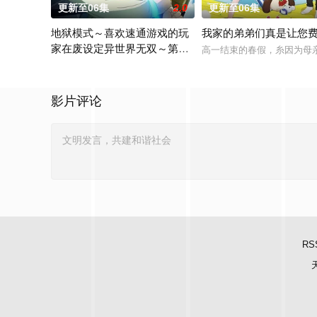
更新至06集
2.0
更新至06集
地狱模式～喜欢速通游戏的玩
我家的弟弟们真是让您
家在废设定异世界无双～第二
高一结束的春假，糸因为母
季
在无名网络游戏的世界中，转生到最高难度“地狱模式”的前废人
影片评论
RS