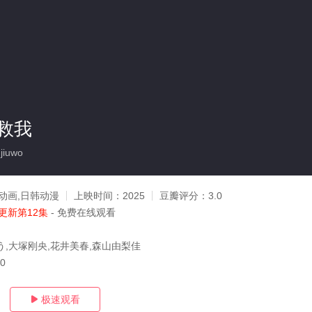
救我
jiuwo
动画,日韩动漫
上映时间：
2025
豆瓣评分：
3.0
更新第12集
- 免费在线观看
う,大塚刚央,花井美春,森山由梨佳
20
极速观看
