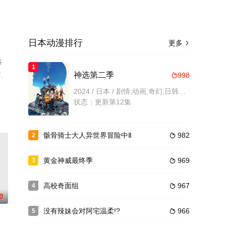
日本动漫排行
更多

绎
1
解。
神选第二季
998

2024 / 日本 / 剧情,动画,奇幻,日韩动漫
状态：更新第12集
骸骨骑士大人异世界冒险中Ⅱ
982
2

黄金神威最终季
969
3

高校奇面组
967
4

0
没有辣妹会对阿宅温柔!?
966
5
