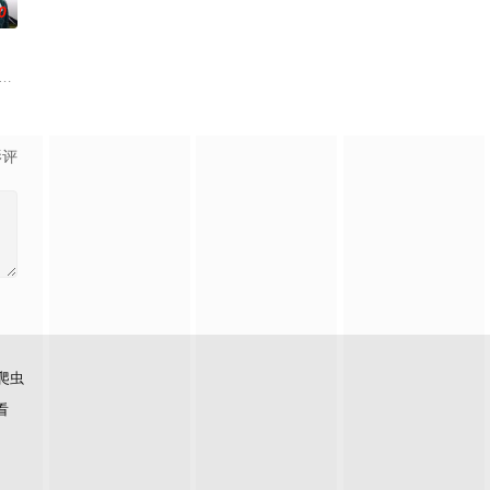
0
力想与新家人打好关系，但长男·源的态度却异常
本奠定基石的镰仓幕府，因其所信任的幕臣——足利尊氏的谋反而宣告灭亡。 失
的环境，他
影评
爬虫
看