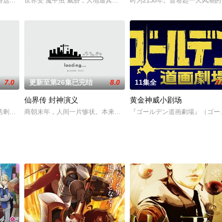
得选拔资格的创真迎来新的挑战。
世界受“魔甲虫”威胁，大地遭其占据，人类如今只能住在天空中的浮
时为2138年。曾卷起一大风潮
7.0
更新至第26集已完结
8.0
11集全
7.
仙界传 封神演义
黄金神威小剧场
故事分别是：一滴水旅行记、不受欢迎者、神奇的根、瓢虫与蚜虫、包装推成的
活剩下的时间已经不多。这样下去总有一天会迎来毕业，任谁都是这么想的。直
商朝末年，人间一片惨状。本来贤明的君主纣王（三浦绪子 配音）被
『ゴールデン道画劇場』（ゴールデ