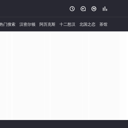




热门搜索
汉密尔顿
阿历克斯
十二怒汉
北国之恋
茶馆