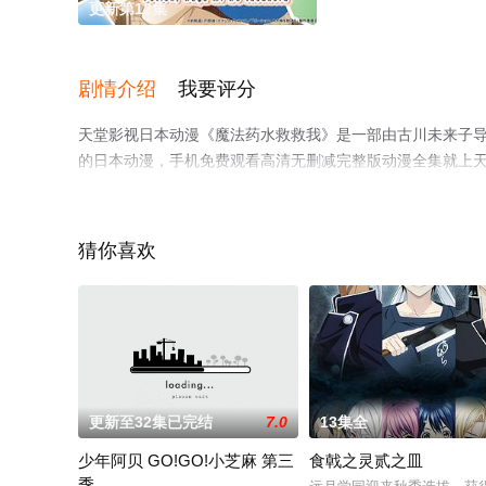
更新第12集
剧情介绍
我要评分
天堂影视日本动漫《魔法药水救救我》是一部由古川未来子导演
的日本动漫，手机免费观看高清无删减完整版动漫全集就上
猜你喜欢
更新至32集已完结
7.0
13集全
少年阿贝 GO!GO!小芝麻 第三
食戟之灵贰之皿
季