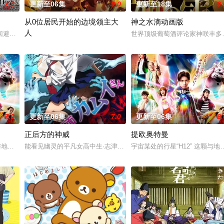
7.0
更新至06集
9.0
更新至18集
9.
从0位居民开始的边境领主大
神之水滴动画版
人
狸太》。国文老师手岛斥责她是浪费生命、声称漫画都是虚构，在没收漫画后，手
回避全灭危机，勒库对伙伴们说出「这边交给我，你们先走吧！」， 一个人殿
世界顶级葡萄酒评论家神咲丰多
因长期在战争中活跃，而被称为〝救国英雄〞的男人——迪亚斯。他所
7.0
更新至06集
7.0
更新至06集
6.
正后方的神威
提欧奥特曼
这颗与地球极其相似的星球，某日遭到了来自外星的宇宙怪兽袭击 在星球崩毁、
能看见幽灵的平凡女高中生·志津香，利用容易吸引幽灵的特殊体质，
宇宙某处的行星“H12” 这颗
魔物能够共同生活的世界「人魔共荣圈」迈进。跨越种族之间的隔阂，携手走向