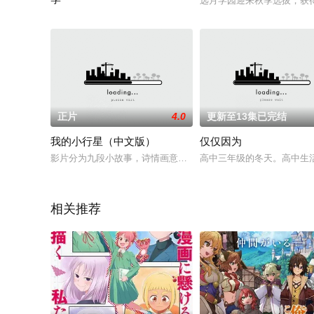
远月学园迎来秋季选拔，获
<span style='color: rgb(0, 0, 0);'><span style='font-family:
正片
4.0
更新至13集已完结
我的小行星（中文版）
仅仅因为
影片分为九段小故事，诗情画意中通过有趣的方式讲述着生态。
高中三年级的冬天。高中生
相关推荐