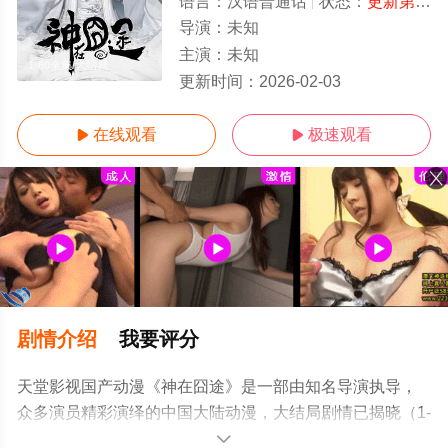
语言：
汉语普通话
状态：
更新第40集
导演：
未知
主演：
未知
1-60全集/大结局
更新时间：
2026-02-03
在线观看
极速观看


剧情介绍
我要评分
天堂影视国产动漫《神在囧途》是一部由知名导演执导，
众多演员精彩演绎的中国大陆动漫，大结局剧情已揭晓（1-
60全集），手机免费观看高清无删减完整版动漫全集就上
