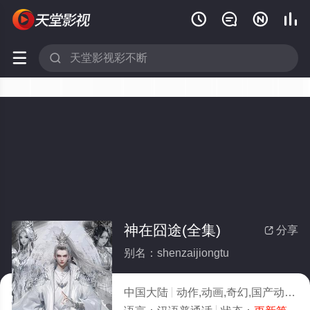






神在囧途(全集)
分享

别名：shenzaijiongtu
中国大陆
动作,动画,奇幻,国产动漫
2