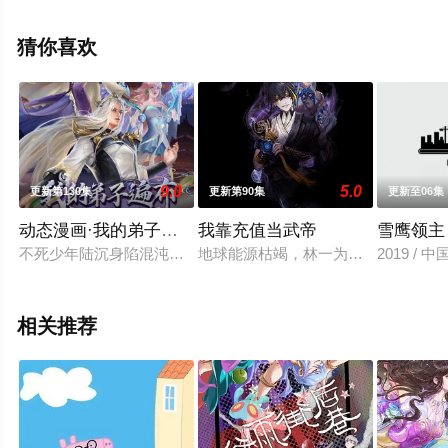
天堂电影网，更多相关信息可移步至豆瓣动漫、电视猫或
剧情网等平台了解。
猜你喜欢
9.0
5.0
更新第130集
更新第90集
更新至06集
动态漫画·我的弟子遍布诸天万界
我靠充值当武帝
雪鹰领主
不死少年陆沉身陷混沌域绝地百万年，只能依托庞大魂力以神识
地球能源枯竭，林一为改变命运，参
2019 / 
相关推荐