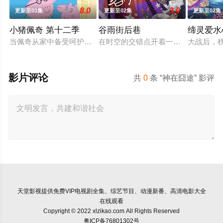
8.0
3.0
更新至03集
更新至02集
更新至02集
小猪佩奇 第十二季
谷雨街后巷
缔灵爱水
当佩奇从家中备受呵护的"小妹妹"一跃成为肩负责任的"大姐姐"
在时空的交错点开着一间酒馆——谷雨
大战后，
影片评论
共
0
条 “神在囧途” 影评
天堂影视
提供免费VIP电视剧全集、综艺节目、动漫新番、高清电影大全
在线观看
Copyright © 2022 xlzikao.com All Rights Reserved
粤ICP备76801302号